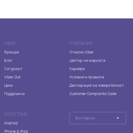
VIBER
КОМПАНИЯ
Функции
Относно Viber
Блог
Център на марката
Сигурност
Кариери
Viber Out
Условия и правила
Цени
Декларация за поверителност
Поддръжка
Customer Complaints Code
ИЗТЕГЛЯНЕ
Български
Android
iPhone & iPad