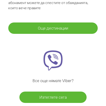
абонамент можете да спестите от обажданията,
които вече правите
Още дестинации
Все още нямате Viber?
Изтеглете сега