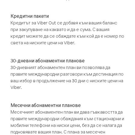
Кредитни пакети
Кредитът за Viber Out се добавя към вашия баланс
при закупуване на каквато и да е сума. С вашия
кредит можете да се обаждате към кой да е номер по
света на ниските цени на Viber.
30-дневни абонаментни планове
30-дневният абонаментен план ви позволява да
правите международни разговори към дестинация по
ваш избор в продължение на 30 дни с ниските цени на
Viber.
Месечни абонаментни планове
Месечният абонаментен план ви дава гъвкавостта да
правите международни обаждания към стационарни и
мобилни телефони на ниски цени, без да се налага да
подновявате вашия план. С плана за месечен