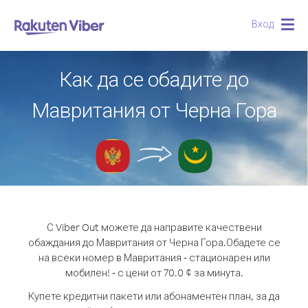
Вход
Togg
navig
Как да се обадите до
Мавритания от Черна Гора
С Viber Out можете да направите качествени
обаждания до Мавритания от Черна Гора.
Обадете се
на всеки номер в Мавритания - стационарен или
мобилен! - с цени от 70.0 ¢ за минута.
Купете кредитни пакети или абонаментен план, за да