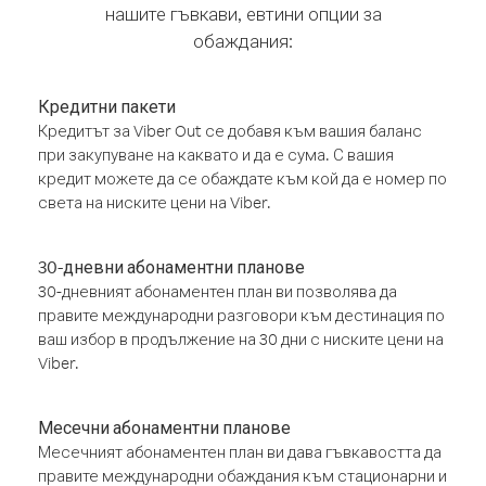
нашите гъвкави, евтини опции за
обаждания:
Кредитни пакети
Кредитът за Viber Out се добавя към вашия баланс
при закупуване на каквато и да е сума. С вашия
кредит можете да се обаждате към кой да е номер по
света на ниските цени на Viber.
30-дневни абонаментни планове
30-дневният абонаментен план ви позволява да
правите международни разговори към дестинация по
ваш избор в продължение на 30 дни с ниските цени на
Viber.
Месечни абонаментни планове
Месечният абонаментен план ви дава гъвкавостта да
правите международни обаждания към стационарни и