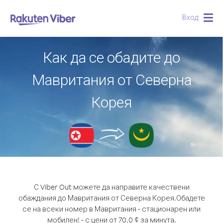
Вход
Togg
navig
Как да се обадите до
Мавритания от Северна
Корея
С Viber Out можете да направите качествени
обаждания до Мавритания от Северна Корея.
Обадете
се на всеки номер в Мавритания - стационарен или
мобилен! - с цени от 70.0 ¢ за минута.