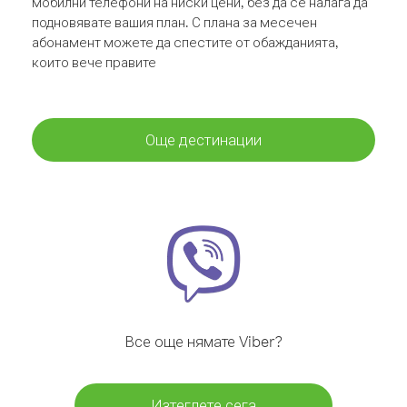
мобилни телефони на ниски цени, без да се налага да
подновявате вашия план. С плана за месечен
абонамент можете да спестите от обажданията,
които вече правите
Още дестинации
Все още нямате Viber?
Изтеглете сега