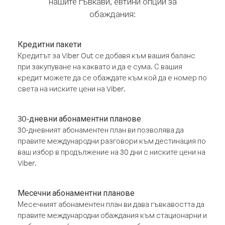
нашите гъвкави, евтини опции за
обаждания:
Кредитни пакети
Кредитът за Viber Out се добавя към вашия баланс
при закупуване на каквато и да е сума. С вашия
кредит можете да се обаждате към кой да е номер по
света на ниските цени на Viber.
30-дневни абонаментни планове
30-дневният абонаментен план ви позволява да
правите международни разговори към дестинация по
ваш избор в продължение на 30 дни с ниските цени на
Viber.
Месечни абонаментни планове
Месечният абонаментен план ви дава гъвкавостта да
правите международни обаждания към стационарни и