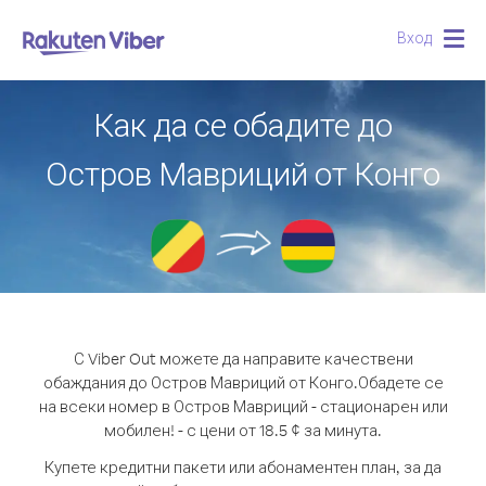
Вход
Togg
navig
Как да се обадите до
Остров Мавриций от Конго
С Viber Out можете да направите качествени
обаждания до Остров Мавриций от Конго.
Обадете се
на всеки номер в Остров Мавриций - стационарен или
мобилен! - с цени от 18.5 ¢ за минута.
Купете кредитни пакети или абонаментен план, за да