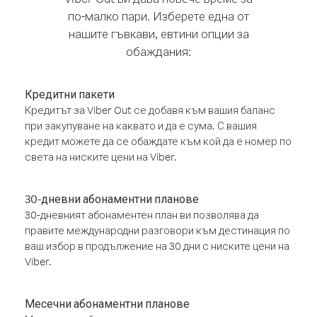
по-малко пари. Изберете една от
нашите гъвкави, евтини опции за
обаждания:
Кредитни пакети
Кредитът за Viber Out се добавя към вашия баланс
при закупуване на каквато и да е сума. С вашия
кредит можете да се обаждате към кой да е номер по
света на ниските цени на Viber.
30-дневни абонаментни планове
30-дневният абонаментен план ви позволява да
правите международни разговори към дестинация по
ваш избор в продължение на 30 дни с ниските цени на
Viber.
Месечни абонаментни планове