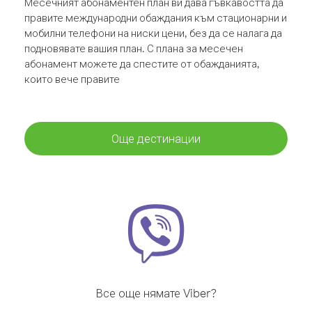
Месечният абонаментен план ви дава гъвкавостта да
правите международни обаждания към стационарни и
мобилни телефони на ниски цени, без да се налага да
подновявате вашия план. С плана за месечен
абонамент можете да спестите от обажданията,
които вече правите
Още дестинации
Все още нямате Viber?