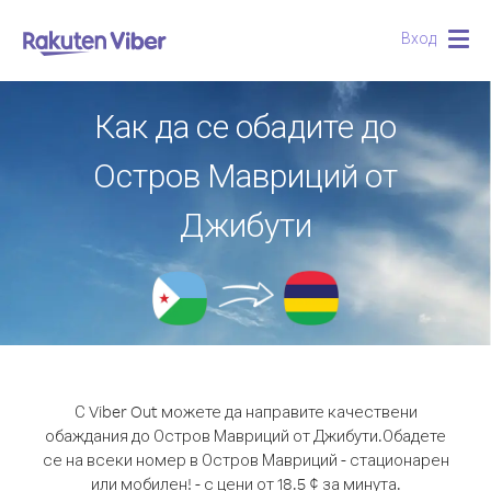
Вход
Togg
navig
Как да се обадите до
Остров Мавриций от
Джибути
С Viber Out можете да направите качествени
обаждания до Остров Мавриций от Джибути.
Обадете
се на всеки номер в Остров Мавриций - стационарен
или мобилен! - с цени от 18.5 ¢ за минута.