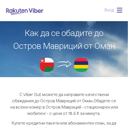
Вход
Togg
navig
Как да се обадите до
Остров Мавриций от Оман
С Viber Out можете да направите качествени
обаждания до Остров Мавриций от Оман.
Обадете се
на всеки номер в Остров Мавриций - стационарен или
мобилен! - с цени от 18.5 ¢ за минута.
Купете кредитни пакети или абонаментен план, за да