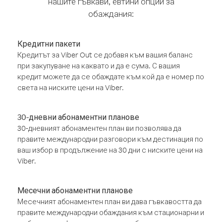
нашите гъвкави, евтини опции за
обаждания:
Кредитни пакети
Кредитът за Viber Out се добавя към вашия баланс
при закупуване на каквато и да е сума. С вашия
кредит можете да се обаждате към кой да е номер по
света на ниските цени на Viber.
30-дневни абонаментни планове
30-дневният абонаментен план ви позволява да
правите международни разговори към дестинация по
ваш избор в продължение на 30 дни с ниските цени на
Viber.
Месечни абонаментни планове
Месечният абонаментен план ви дава гъвкавостта да
правите международни обаждания към стационарни и