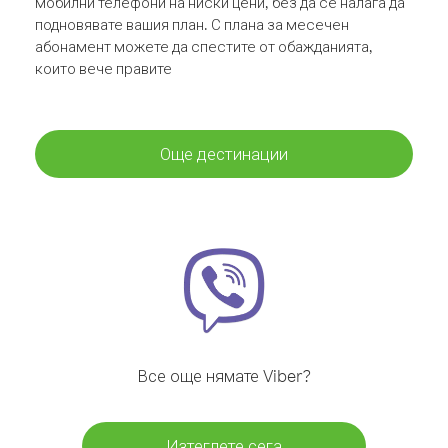
мобилни телефони на ниски цени, без да се налага да
подновявате вашия план. С плана за месечен
абонамент можете да спестите от обажданията,
които вече правите
Още дестинации
Все още нямате Viber?
Изтеглете сега