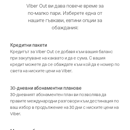
Viber Out ви дава повече време за
по-малко пари. Изберете една от
нашите гъвкави, евтини опции за
обаждания:
Кредитни пакети
Кредитът за Viber Out се добавя към вашия баланс
при закупуване на каквато и да е сума. С вашия
кредит можете да се обаждате към кой да е номер по
света на ниските цени на Viber.
30-дневни абонаментни планове
30-дневният абонаментен план ви позволява да
правите международни разговори към дестинация по
ваш избор в продължение на 30 дни с ниските цени на
Viber.