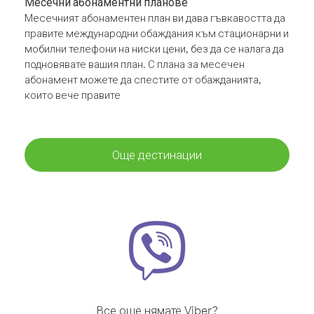
Месечни абонаментни планове
Месечният абонаментен план ви дава гъвкавостта да
правите международни обаждания към стационарни и
мобилни телефони на ниски цени, без да се налага да
подновявате вашия план. С плана за месечен
абонамент можете да спестите от обажданията,
които вече правите
Още дестинации
Все още нямате Viber?