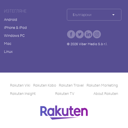
ИЗТЕГЛЯНЕ
Български
Android
iPhone & iPad
Windows PC
Mac
©
2026
Viber Media S.à r.l.
Linux
Rakuten Viki
Rakuten Kobo
Rakuten Travel
Rakuten Marketing
Rakuten Insight
Rakuten TV
About Rakuten