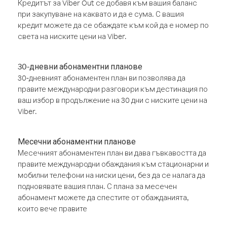
Кредитът за Viber Out се добавя към вашия баланс
при закупуване на каквато и да е сума. С вашия
кредит можете да се обаждате към кой да е номер по
света на ниските цени на Viber.
30-дневни абонаментни планове
30-дневният абонаментен план ви позволява да
правите международни разговори към дестинация по
ваш избор в продължение на 30 дни с ниските цени на
Viber.
Месечни абонаментни планове
Месечният абонаментен план ви дава гъвкавостта да
правите международни обаждания към стационарни и
мобилни телефони на ниски цени, без да се налага да
подновявате вашия план. С плана за месечен
абонамент можете да спестите от обажданията,
които вече правите