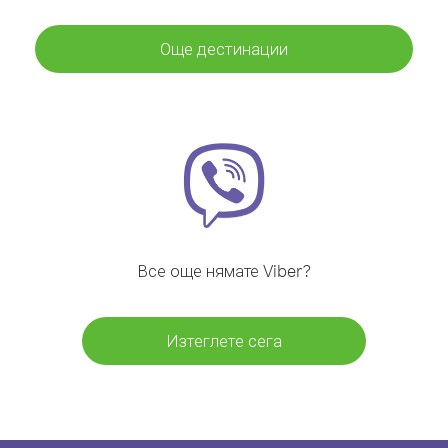
Още дестинации
Все още нямате Viber?
Изтеглете сега