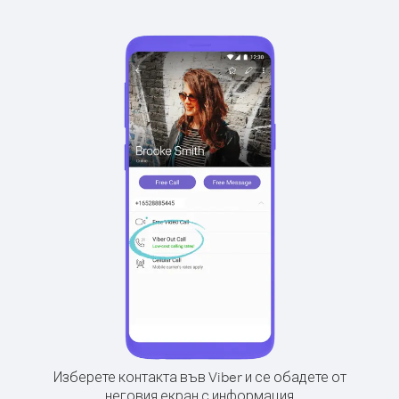
Изберете контакта във Viber и се обадете от
неговия екран с информация