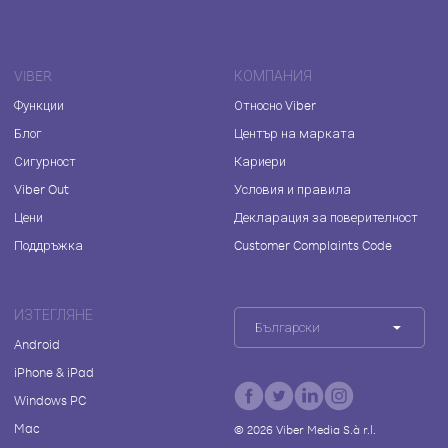
VIBER
КОМПАНИЯ
Функции
Относно Viber
Блог
Център на марката
Сигурност
Кариери
Viber Out
Условия и правила
Цени
Декларация за поверителност
Поддръжка
Customer Complaints Code
ИЗТЕГЛЯНЕ
Български
Android
iPhone & iPad
Windows PC
Mac
©
2026
Viber Media S.à r.l.