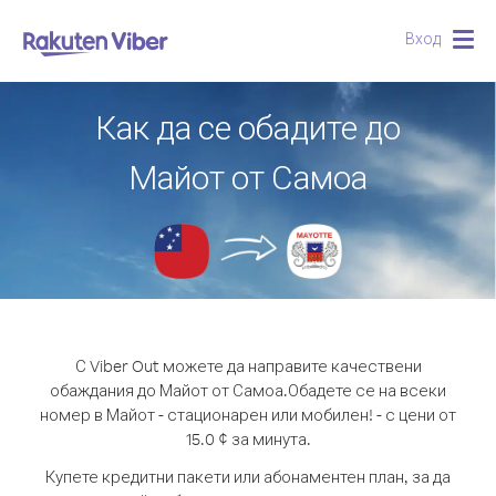
Вход
Togg
navig
Как да се обадите до
Майот от Самоа
С Viber Out можете да направите качествени
обаждания до Майот от Самоа.
Обадете се на всеки
номер в Майот - стационарен или мобилен! - с цени от
15.0 ¢ за минута.
Купете кредитни пакети или абонаментен план, за да