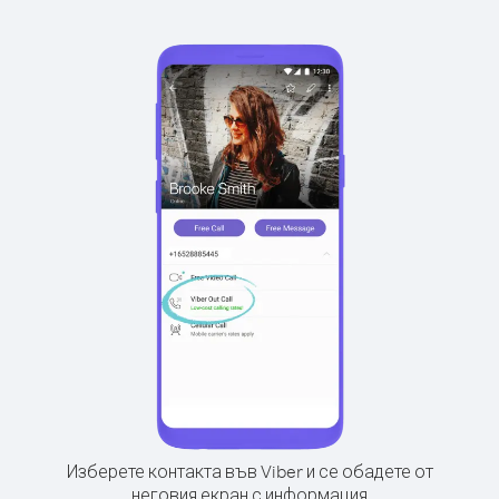
Изберете контакта във Viber и се обадете от
неговия екран с информация