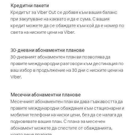
Кредитни пакети
Кредитът за Viber Out се добавя към вашия баланс
при закупуване на каквато и да е сума. С вашия
кредит можете да се обаждате към кой да е номер по
света на ниските цени на Viber.
30-дневни абонаментни планове
30-дневният абонаментен план ви позволява да
правите международни разговори към дестинация по
ваш избор в продължение на 30 дни с ниските цени на
Viber.
Месечни абонаментни планове
Месечният абонаментен план ви дава гъвкавостта да
правите международни обаждания към стационарни и
мобилни телефони на ниски цени, без да се налага да
подновявате вашия план. С плана за месечен
абонамент можете да спестите от обажданията,
които вече правите