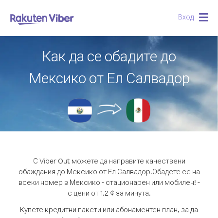
Вход
Togg
navig
Как да се обадите до
Мексико от Ел Салвадор
С Viber Out можете да направите качествени
обаждания до Мексико от Ел Салвадор.
Обадете се на
всеки номер в Мексико - стационарен или мобилен! -
с цени от 1.2 ¢ за минута.
Купете кредитни пакети или абонаментен план, за да