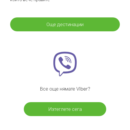
Още дестинации
Все още нямате Viber?
Изтеглете сега