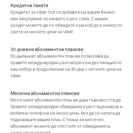
Кредитни пакети
Кредитът за Viber Out се добавя към вашия баланс
при закупуване на каквато и да е сума. С вашия
кредит можете да се обаждате към кой да е номер по
света на ниските цени на Viber.
30-дневни абонаментни планове
30-дневният абонаментен план ви позволява да
правите международни разговори към дестинация по
ваш избор в продължение на 30 дни с ниските цени на
Viber.
Месечни абонаментни планове
Месечният абонаментен план ви дава гъвкавостта да
правите международни обаждания към стационарни и
мобилни телефони на ниски цени, без да се налага да
подновявате вашия план. С плана за месечен
абонамент можете да спестите от обажданията,
които вече правите