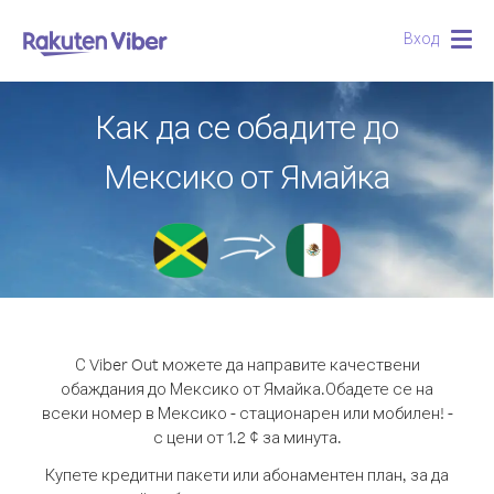
Вход
Togg
navig
Как да се обадите до
Мексико от Ямайка
С Viber Out можете да направите качествени
обаждания до Мексико от Ямайка.
Обадете се на
всеки номер в Мексико - стационарен или мобилен! -
с цени от 1.2 ¢ за минута.
Купете кредитни пакети или абонаментен план, за да