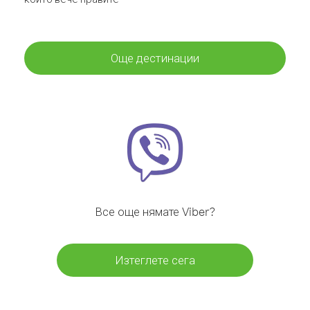
Още дестинации
Все още нямате Viber?
Изтеглете сега