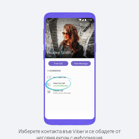
Изберете контакта във Viber и се обадете от
неговия екран с информация