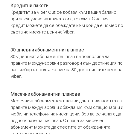
Кредитни пакети
Кредитът за Viber Out се добавя към вашия баланс
при закупуване на каквато и да е сума. С вашия
кредит можете да се обаждате към кой да е номер по
света на ниските цени на Viber.
30-дневни абонаментни планове
30-дневният абонаментен план ви позволява да
правите международни разговори към дестинация по
ваш избор в продължение на 30 дни с ниските цени на
Viber.
Месечни абонаментни планове
Месечният абонаментен план ви дава гъвкавостта да
правите международни обаждания към стационарни и
мобилни телефони на ниски цени, без да се налага да
подновявате вашия план. С плана за месечен
абонамент можете да спестите от обажданията,
които вече правите