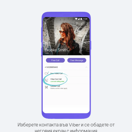
Изберете контакта във Viber и се обадете от
неговия екран с информация