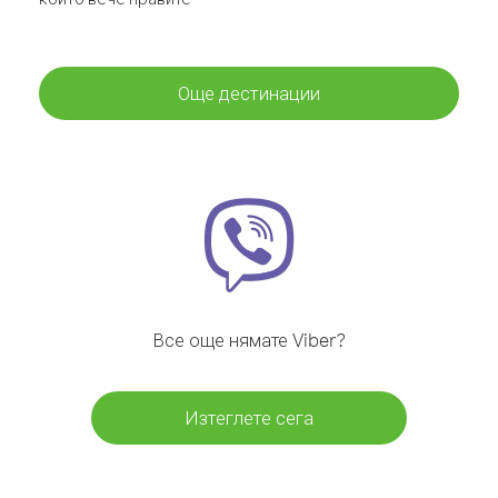
Още дестинации
Все още нямате Viber?
Изтеглете сега