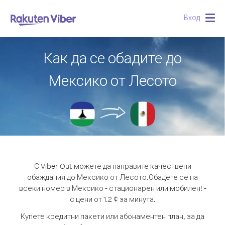
Вход
Togg
navig
Как да се обадите до
Мексико от Лесото
С Viber Out можете да направите качествени
обаждания до Мексико от Лесото.
Обадете се на
всеки номер в Мексико - стационарен или мобилен! -
с цени от 1.2 ¢ за минута.
Купете кредитни пакети или абонаментен план, за да