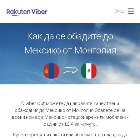
Вход
Togg
navig
Как да се обадите до
Мексико от Монголия
С Viber Out можете да направите качествени
обаждания до Мексико от Монголия.
Обадете се на
всеки номер в Мексико - стационарен или мобилен! -
с цени от 1.2 ¢ за минута.
Купете кредитни пакети или абонаментен план, за да