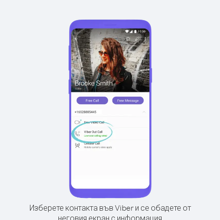
Изберете контакта във Viber и се обадете от
неговия екран с информация