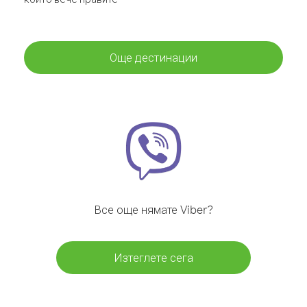
Още дестинации
Все още нямате Viber?
Изтеглете сега