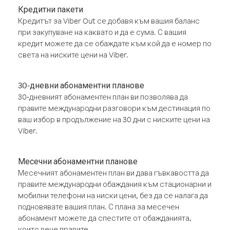
Кредитни пакети
Кредитът за Viber Out се добавя към вашия баланс
при закупуване на каквато и да е сума. С вашия
кредит можете да се обаждате към кой да е номер по
света на ниските цени на Viber.
30-дневни абонаментни планове
30-дневният абонаментен план ви позволява да
правите международни разговори към дестинация по
ваш избор в продължение на 30 дни с ниските цени на
Viber.
Месечни абонаментни планове
Месечният абонаментен план ви дава гъвкавостта да
правите международни обаждания към стационарни и
мобилни телефони на ниски цени, без да се налага да
подновявате вашия план. С плана за месечен
абонамент можете да спестите от обажданията,
които вече правите