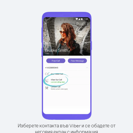
Изберете контакта във Viber и се обадете от
неговия екран с информация