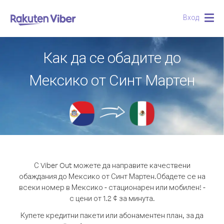
Вход
Togg
navig
Как да се обадите до
Мексико от Синт Мартен
С Viber Out можете да направите качествени
обаждания до Мексико от Синт Мартен.
Обадете се на
всеки номер в Мексико - стационарен или мобилен! -
с цени от 1.2 ¢ за минута.
Купете кредитни пакети или абонаментен план, за да