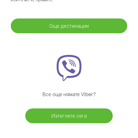
Още дестинации
Все още нямате Viber?
Изтеглете сега