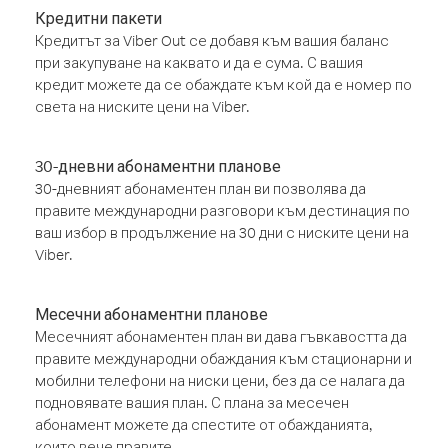
Кредитни пакети
Кредитът за Viber Out се добавя към вашия баланс
при закупуване на каквато и да е сума. С вашия
кредит можете да се обаждате към кой да е номер по
света на ниските цени на Viber.
30-дневни абонаментни планове
30-дневният абонаментен план ви позволява да
правите международни разговори към дестинация по
ваш избор в продължение на 30 дни с ниските цени на
Viber.
Месечни абонаментни планове
Месечният абонаментен план ви дава гъвкавостта да
правите международни обаждания към стационарни и
мобилни телефони на ниски цени, без да се налага да
подновявате вашия план. С плана за месечен
абонамент можете да спестите от обажданията,
които вече правите