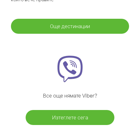
Още дестинации
Все още нямате Viber?
Изтеглете сега