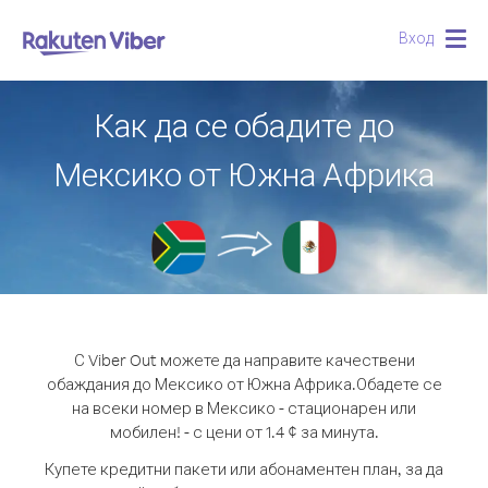
Вход
Togg
navig
Как да се обадите до
Мексико от Южна Африка
С Viber Out можете да направите качествени
обаждания до Мексико от Южна Африка.
Обадете се
на всеки номер в Мексико - стационарен или
мобилен! - с цени от 1.4 ¢ за минута.
Купете кредитни пакети или абонаментен план, за да