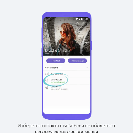
Изберете контакта във Viber и се обадете от
неговия екран с информация