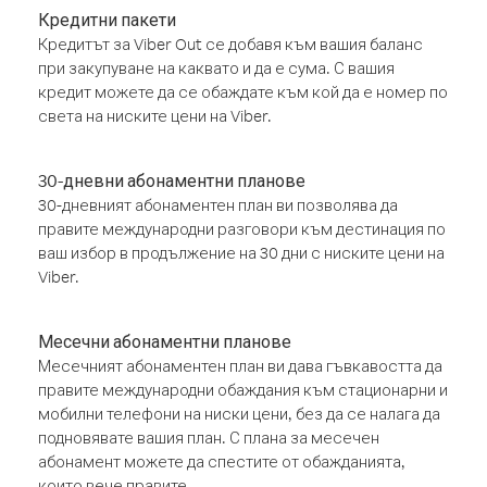
Кредитни пакети
Кредитът за Viber Out се добавя към вашия баланс
при закупуване на каквато и да е сума. С вашия
кредит можете да се обаждате към кой да е номер по
света на ниските цени на Viber.
30-дневни абонаментни планове
30-дневният абонаментен план ви позволява да
правите международни разговори към дестинация по
ваш избор в продължение на 30 дни с ниските цени на
Viber.
Месечни абонаментни планове
Месечният абонаментен план ви дава гъвкавостта да
правите международни обаждания към стационарни и
мобилни телефони на ниски цени, без да се налага да
подновявате вашия план. С плана за месечен
абонамент можете да спестите от обажданията,
които вече правите