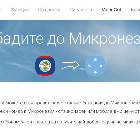
е
Функции
Общности
Сигурност
Viber Out
Бло
обадите до Микронез
Out можете да направите качествени обаждания до Микронезия 
еки номер в Микронезия - стационарен или мобилен! - с цени от 
и абонаментен план, за да получите най-добрите цени на минут