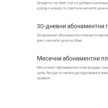
Кредитът за Viber Out се добавя към ваши
кой да е номер по света на ниските цени на
30-дневни абонаментни 
30-дневният абонаментен план ви позвол
дни с ниските цени на Viber.
Месечни абонаментни п
Месечният абонаментен план ви дава гъв
цени, без да се налага да подновявате ва
правите