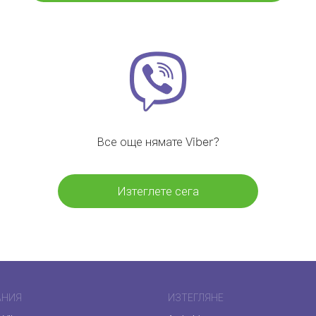
Все още нямате Viber?
Изтеглете сега
АНИЯ
ИЗТЕГЛЯНЕ