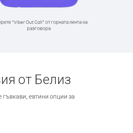
рете “Viber Out Call” от горната лента на
разговора
ия от Белиз
е гъвкави, евтини опции за