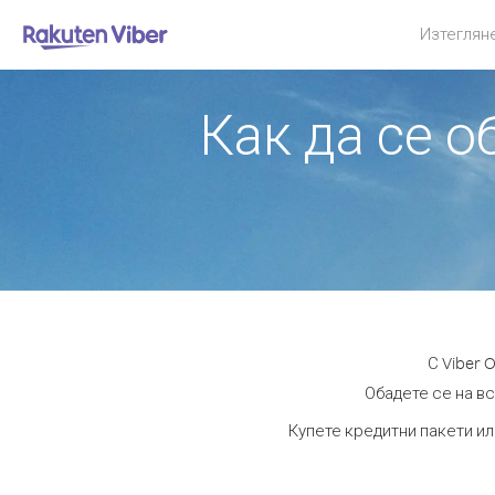
Изтеглян
Как да се 
С Viber 
Обадете се на вс
Купете кредитни пакети ил