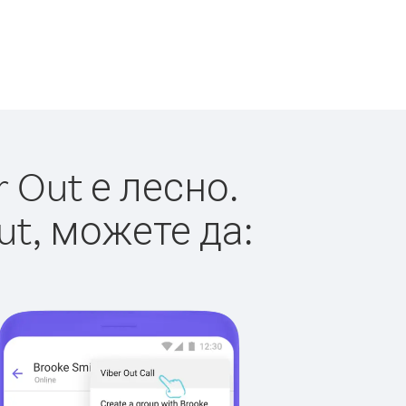
 Out е лесно.
ut, можете да: