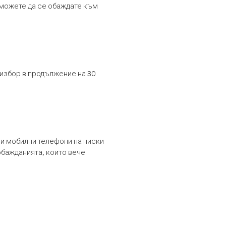
т можете да се обаждате към
 избор в продължение на 30
и мобилни телефони на ниски
обажданията, които вече