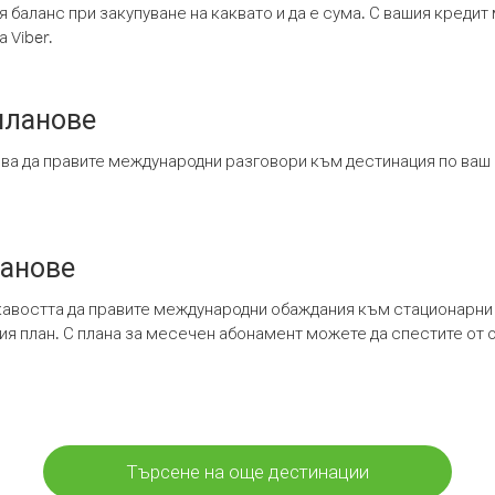
я баланс при закупуване на каквато и да е сума. С вашия креди
 Viber.
планове
ява да правите международни разговори към дестинация по ваш
ланове
кавостта да правите международни обаждания към стационарни 
шия план. С плана за месечен абонамент можете да спестите от 
Търсене на още дестинации