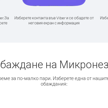
er.
За
Изберете контакта във Viber и се обадете от
Избе
рете
неговия екран с информация
обаждане на Микронез
време за по-малко пари. Изберете една от нашит
обаждания: