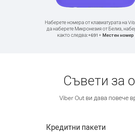
Наберете номера от клавиатурата на Vib
да наберете Микронезия от Белиз, набе
както следва:
+
+
691
Местен номер
Съвети за 
Viber Out ви дава повече 
Кредитни пакети