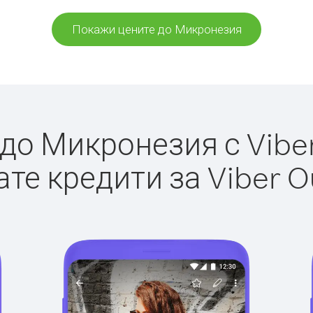
Покажи цените до Микронезия
о Микронезия с Viber
те кредити за Viber O