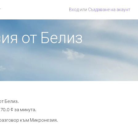
г
Вход
или
Създаване на акаунт
ия от Белиз
от Белиз.
70.0 ¢ за минута.
а разговор към Микронезия.