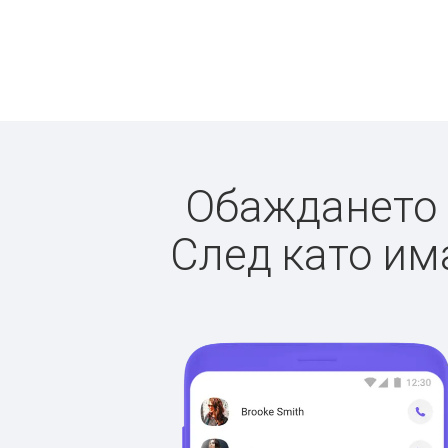
Обаждането д
След като има