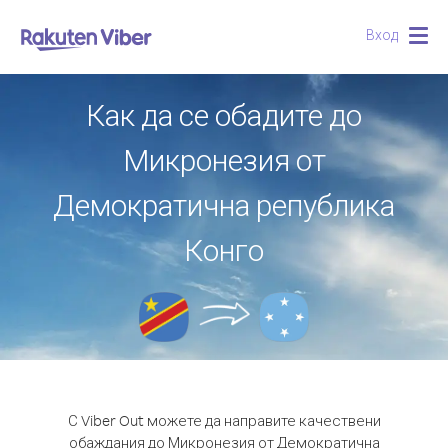
Вход
Togg
navig
Как да се обадите до
Микронезия от
Демократична република
Конго
С Viber Out можете да направите качествени
обаждания до Микронезия от Демократична