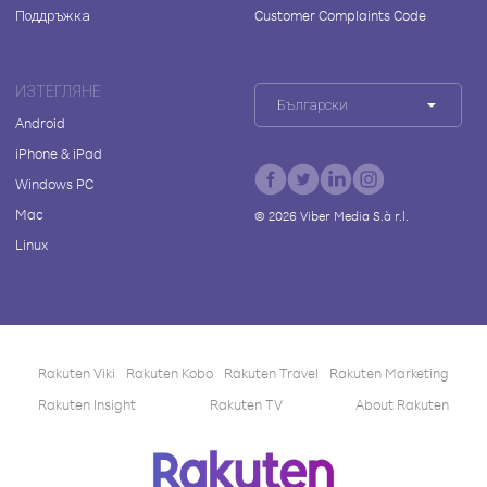
Поддръжка
Customer Complaints Code
ИЗТЕГЛЯНЕ
Български
Android
iPhone & iPad
Windows PC
Mac
©
2026
Viber Media S.à r.l.
Linux
Rakuten Viki
Rakuten Kobo
Rakuten Travel
Rakuten Marketing
Rakuten Insight
Rakuten TV
About Rakuten