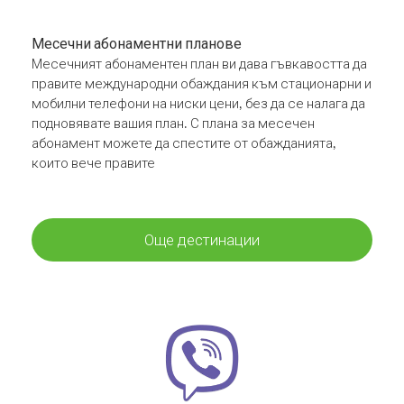
Месечни абонаментни планове
Месечният абонаментен план ви дава гъвкавостта да
правите международни обаждания към стационарни и
мобилни телефони на ниски цени, без да се налага да
подновявате вашия план. С плана за месечен
абонамент можете да спестите от обажданията,
които вече правите
Още дестинации