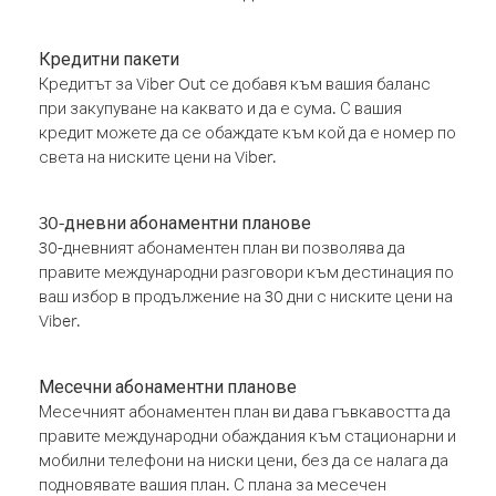
Кредитни пакети
Кредитът за Viber Out се добавя към вашия баланс
при закупуване на каквато и да е сума. С вашия
кредит можете да се обаждате към кой да е номер по
света на ниските цени на Viber.
30-дневни абонаментни планове
30-дневният абонаментен план ви позволява да
правите международни разговори към дестинация по
ваш избор в продължение на 30 дни с ниските цени на
Viber.
Месечни абонаментни планове
Месечният абонаментен план ви дава гъвкавостта да
правите международни обаждания към стационарни и
мобилни телефони на ниски цени, без да се налага да
подновявате вашия план. С плана за месечен