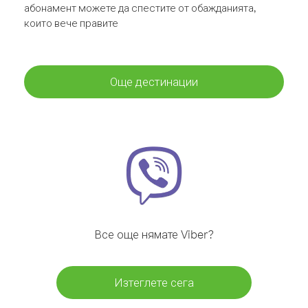
абонамент можете да спестите от обажданията,
които вече правите
Още дестинации
Все още нямате Viber?
Изтеглете сега