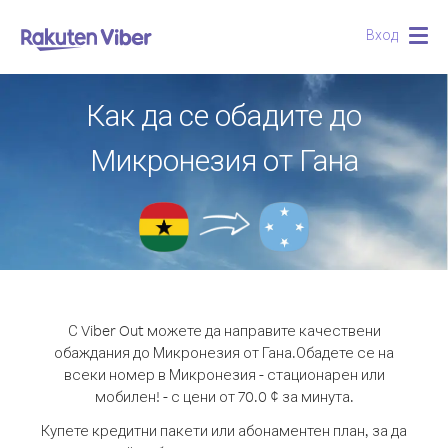
Вход
Togg
navig
Как да се обадите до
Микронезия от Гана
С Viber Out можете да направите качествени
обаждания до Микронезия от Гана.
Обадете се на
всеки номер в Микронезия - стационарен или
мобилен! - с цени от 70.0 ¢ за минута.
Купете кредитни пакети или абонаментен план, за да