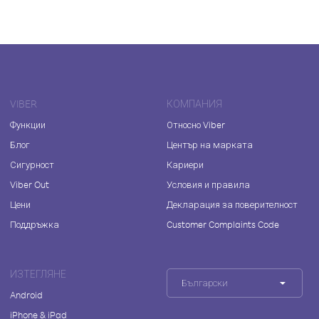
VIBER
КОМПАНИЯ
Функции
Относно Viber
Блог
Център на марката
Сигурност
Кариери
Viber Out
Условия и правила
Цени
Декларация за поверителност
Поддръжка
Customer Complaints Code
ИЗТЕГЛЯНЕ
Български
Android
iPhone & iPad