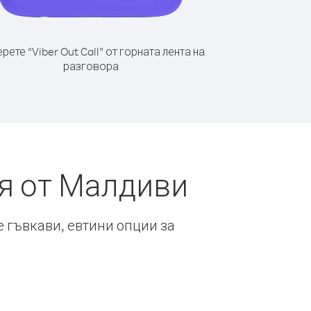
рете “Viber Out Call” от горната лента на
разговора
я от Малдиви
е гъвкави, евтини опции за