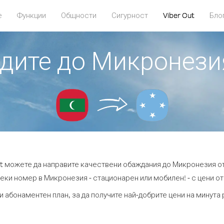
е
Функции
Общности
Сигурност
Viber Out
Бло
адите до Микронез
ut можете да направите качествени обаждания до Микронезия о
еки номер в Микронезия - стационарен или мобилен! - с цени от 
и абонаментен план, за да получите най-добрите цени на минут