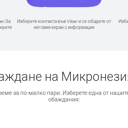
er.
За
Изберете контакта във Viber и се обадете от
Избе
берете
неговия екран с информация
баждане на Микронези
време за по-малко пари. Изберете една от нашит
обаждания: