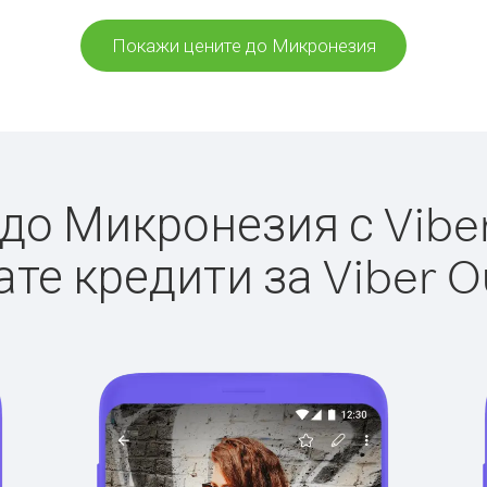
Покажи цените до Микронезия
о Микронезия с Viber
те кредити за Viber O