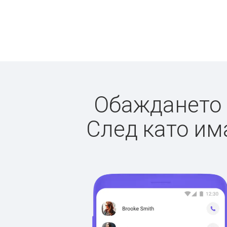
Обаждането д
След като има