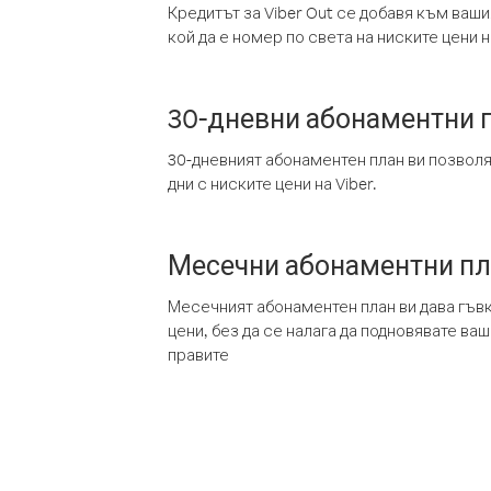
Кредитът за Viber Out се добавя към ваши
кой да е номер по света на ниските цени на
30-дневни абонаментни 
30-дневният абонаментен план ви позвол
дни с ниските цени на Viber.
Месечни абонаментни п
Месечният абонаментен план ви дава гъв
цени, без да се налага да подновявате ва
правите