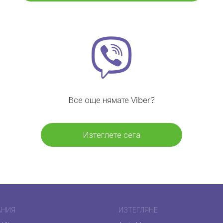
Все още нямате Viber?
Изтеглете сега
АНИЯ
ИЗТЕГЛЯНЕ