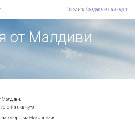
г
Вход
или
Създаване на акаунт
ия от Малдиви
т Малдиви.
70.0 ¢ за минута.
а разговор към Микронезия.