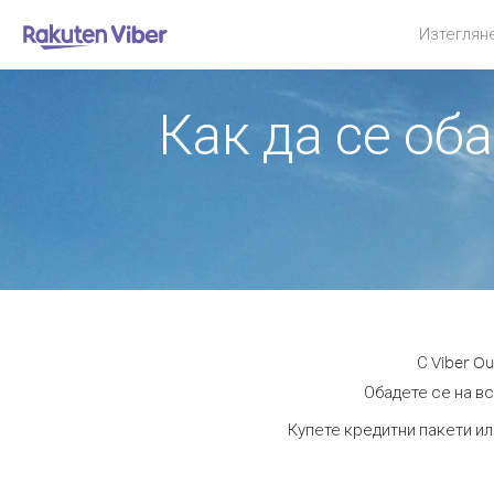
Изтеглян
Как да се об
С Viber O
Обадете се на вс
Купете кредитни пакети ил