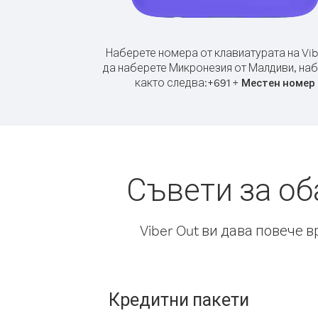
Наберете номера от клавиатурата на Vib
да наберете Микронезия от Малдиви, на
както следва:
+
+
691
Местен номер
Съвети за о
Viber Out ви дава повече 
Кредитни пакети