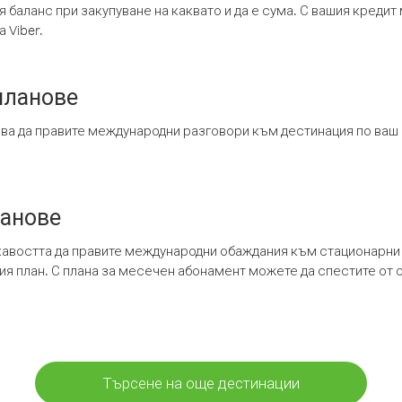
я баланс при закупуване на каквато и да е сума. С вашия креди
 Viber.
планове
ява да правите международни разговори към дестинация по ваш
ланове
кавостта да правите международни обаждания към стационарни 
шия план. С плана за месечен абонамент можете да спестите от 
Търсене на още дестинации