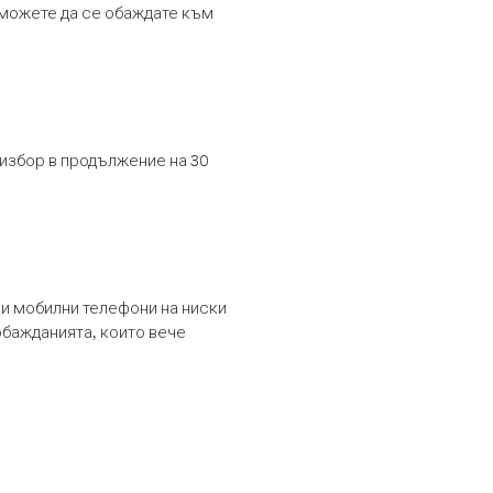
т можете да се обаждате към
 избор в продължение на 30
и мобилни телефони на ниски
обажданията, които вече