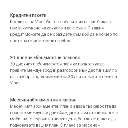
Кредитни пакети
Кредитът за Viber Out се добавя към вашия баланс
при закупуване на каквато и да е сума. С вашия
кредит можете да се обаждате към кой да е номер по
света на ниските цени на Viber.
30-дневни абонаментни планове
30-дневният абонаментен план ви позволява да
правите международни разговори към дестинация по
ваш избор в продължение на 30 дни с ниските цени на
Viber.
Месечни абонаментни планове
Месечният абонаментен план ви дава гъвкавостта да
правите международни обаждания към стационарни и
мобилни телефони на ниски цени, без да се налага да
подновявате вашия план. С плана за месечен