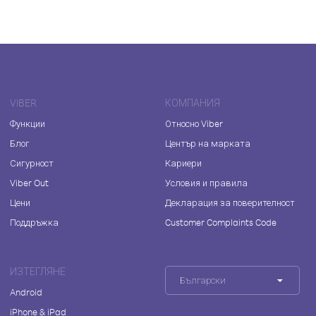
VIBER
КОМПАНИЯ
Функции
Относно Viber
Блог
Център на марката
Сигурност
Кариери
Viber Out
Условия и правила
Цени
Декларация за поверителност
Поддръжка
Customer Complaints Code
ИЗТЕГЛЯНЕ
Български
Android
iPhone & iPad