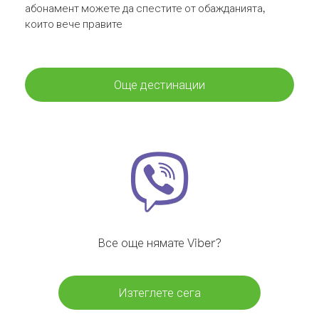
абонамент можете да спестите от обажданията,
които вече правите
Още дестинации
Все още нямате Viber?
Изтеглете сега