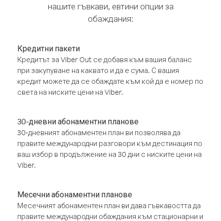
нашите гъвкави, евтини опции за
обаждания:
Кредитни пакети
Кредитът за Viber Out се добавя към вашия баланс
при закупуване на каквато и да е сума. С вашия
кредит можете да се обаждате към кой да е номер по
света на ниските цени на Viber.
30-дневни абонаментни планове
30-дневният абонаментен план ви позволява да
правите международни разговори към дестинация по
ваш избор в продължение на 30 дни с ниските цени на
Viber.
Месечни абонаментни планове
Месечният абонаментен план ви дава гъвкавостта да
правите международни обаждания към стационарни и