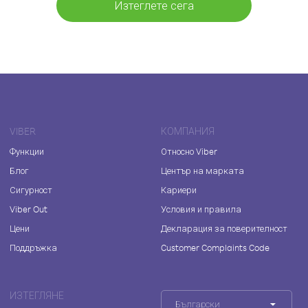
Изтеглете сега
VIBER
КОМПАНИЯ
Функции
Относно Viber
Блог
Център на марката
Сигурност
Кариери
Viber Out
Условия и правила
Цени
Декларация за поверителност
Поддръжка
Customer Complaints Code
ИЗТЕГЛЯНЕ
Български