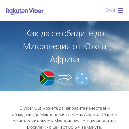
Вход
Togg
navig
Как да се обадите до
Микронезия от Южна
Африка
С Viber Out можете да направите качествени
обаждания до Микронезия от Южна Африка.
Обадете
се на всеки номер в Микронезия - стационарен или
мобилен! - с цени от 80.5 ¢ за минута.