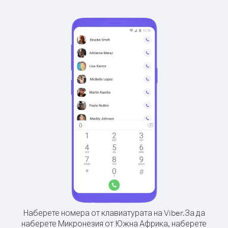
Наберете номера от клавиатурата на Viber.
За да
наберете Микронезия от Южна Африка, наберете