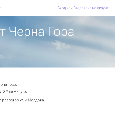
г
Вход
или
Създаване на акаунт
т Черна Гора
рна Гора.
.0 ¢ за минута.
та разговор към Молдова.