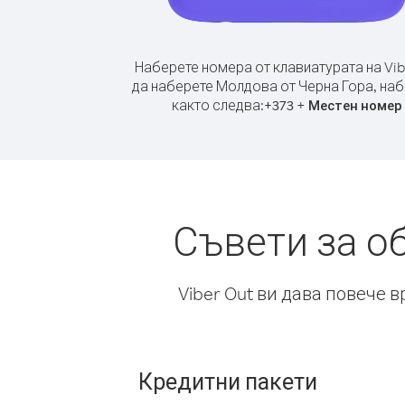
Наберете номера от клавиатурата на Vib
да наберете Молдова от Черна Гора, на
както следва:
+
+
373
Местен номер
Съвети за о
Viber Out ви дава повече 
Кредитни пакети