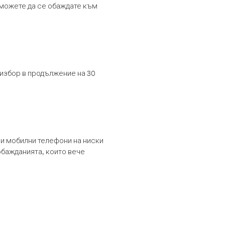
т можете да се обаждате към
 избор в продължение на 30
и мобилни телефони на ниски
обажданията, които вече