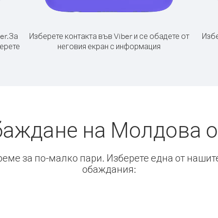
er.
За
Изберете контакта във Viber и се обадете от
Избе
берете
неговия екран с информация
баждане на Молдова о
време за по-малко пари. Изберете една от нашит
обаждания: