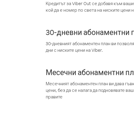
Кредитът за Viber Out се добавя към ваши
кой да е номер по света на ниските цени на
30-дневни абонаментни 
30-дневният абонаментен план ви позвол
дни с ниските цени на Viber.
Месечни абонаментни п
Месечният абонаментен план ви дава гъв
цени, без да се налага да подновявате ва
правите