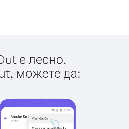
ut е лесно.
ut, можете да: