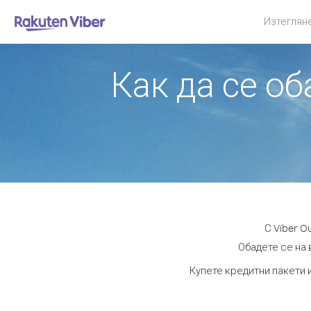
Изтеглян
Как да се о
С Viber 
Обадете се на 
Купете кредитни пакети 