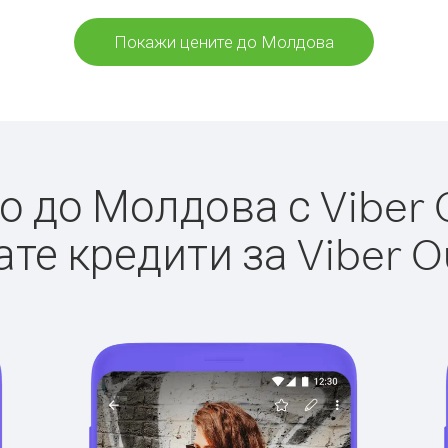
Покажи цените до Молдова
 до Молдова с Viber O
те кредити за Viber O