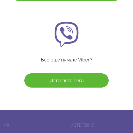
Все още нямате Viber?
Изтеглете сега
АНИЯ
ИЗТЕГЛЯНЕ