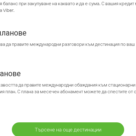
я баланс при закупуване на каквато и да е сума. С вашия креди
 Viber.
планове
ява да правите международни разговори към дестинация по ваш
ланове
кавостта да правите международни обаждания към стационарни 
шия план. С плана за месечен абонамент можете да спестите от 
Търсене на още дестинации