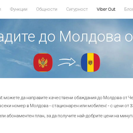
е
Функции
Общности
Сигурност
Viber Out
Бло
бадите до Молдова о
Out можете да направите качествени обаждания до Молдова от Че
всеки номер в Молдова - стационарен или мобилен! - с цени от 33
или абонаментен план, за да получите най-добрите цени на мину