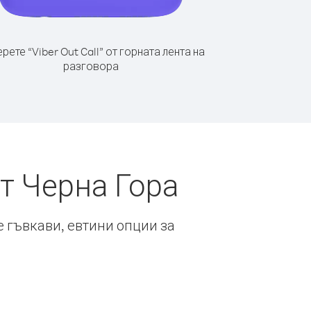
рете “Viber Out Call” от горната лента на
разговора
т Черна Гора
е гъвкави, евтини опции за