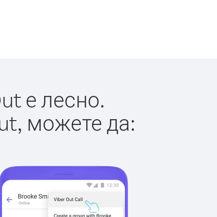
ut е лесно.
ut, можете да: