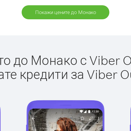
Покажи цените до Монако
 до Монако с Viber O
те кредити за Viber O