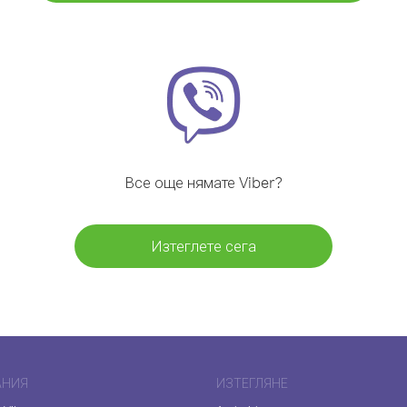
Все още нямате Viber?
Изтеглете сега
АНИЯ
ИЗТЕГЛЯНЕ