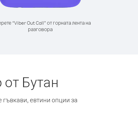
рете “Viber Out Call” от горната лента на
разговора
 от Бутан
е гъвкави, евтини опции за