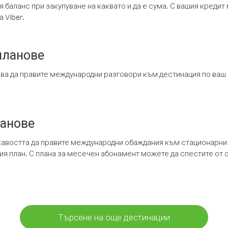
я баланс при закупуване на каквато и да е сума. С вашия креди
 Viber.
планове
ява да правите международни разговори към дестинация по ваш
ланове
кавостта да правите международни обаждания към стационарни 
шия план. С плана за месечен абонамент можете да спестите от 
Търсене на още дестинации