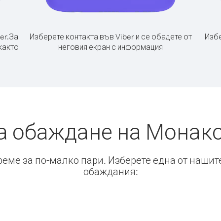
er.
За
Изберете контакта във Viber и се обадете от
Избе
както
неговия екран с информация
а обаждане на Монако
време за по-малко пари. Изберете една от нашит
обаждания: