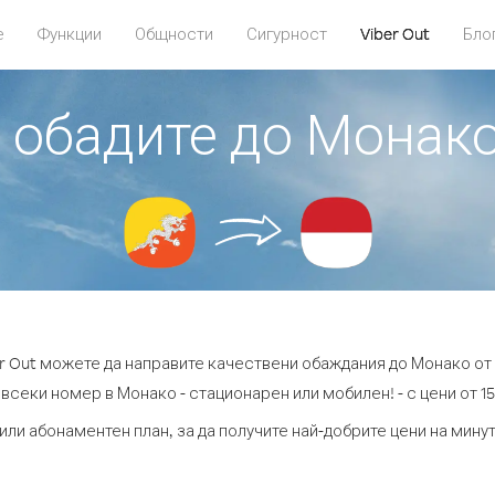
е
Функции
Общности
Сигурност
Viber Out
Бло
е обадите до Монако
er Out можете да направите качествени обаждания до Монако от 
всеки номер в Монако - стационарен или мобилен! - с цени от 15
или абонаментен план, за да получите най-добрите цени на мин