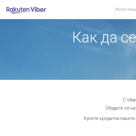
Изтеглян
Как да с
С Vib
Обадете се на 
Купете кредитни пакети 