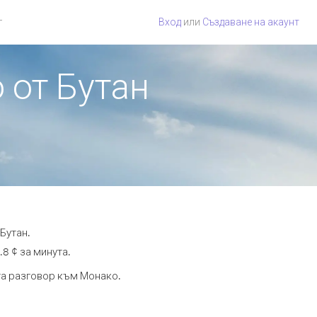
г
Вход
или
Създаване на акаунт
 от Бутан
Бутан.
.8 ¢ за минута.
ута разговор към Монако.