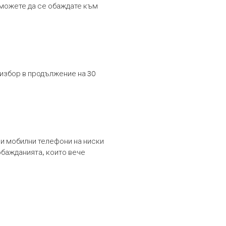
т можете да се обаждате към
 избор в продължение на 30
и мобилни телефони на ниски
обажданията, които вече