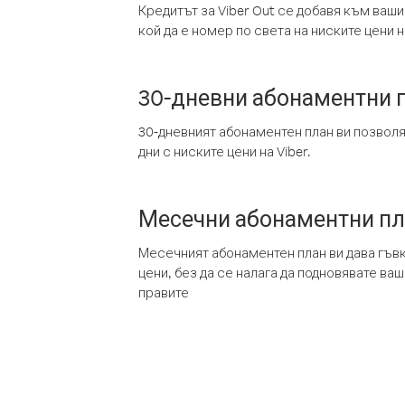
Кредитът за Viber Out се добавя към ваши
кой да е номер по света на ниските цени на
30-дневни абонаментни 
30-дневният абонаментен план ви позвол
дни с ниските цени на Viber.
Месечни абонаментни п
Месечният абонаментен план ви дава гъв
цени, без да се налага да подновявате ва
правите