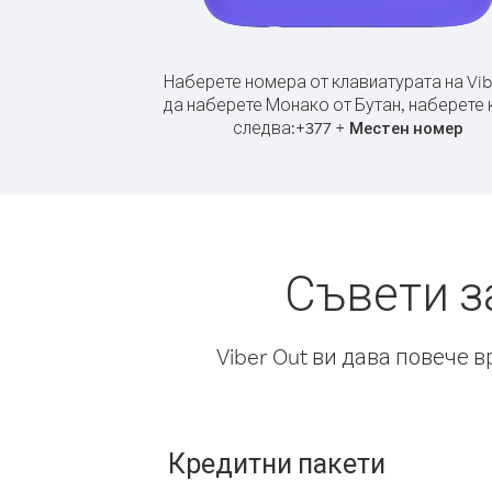
Наберете номера от клавиатурата на Vib
да наберете Монако от Бутан, наберете 
следва:
+
+
377
Местен номер
Съвети з
Viber Out ви дава повече 
Кредитни пакети