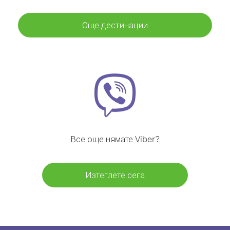
Още дестинации
Все още нямате Viber?
Изтеглете сега