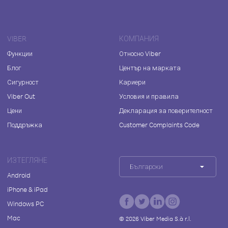
VIBER
КОМПАНИЯ
Функции
Относно Viber
Блог
Център на марката
Сигурност
Кариери
Viber Out
Условия и правила
Цени
Декларация за поверителност
Поддръжка
Customer Complaints Code
ИЗТЕГЛЯНЕ
Български
Android
iPhone & iPad
Windows PC
Mac
©
2026
Viber Media S.à r.l.