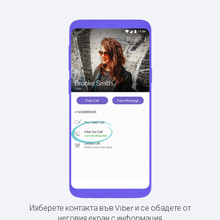
Изберете контакта във Viber и се обадете от
неговия екран с информация