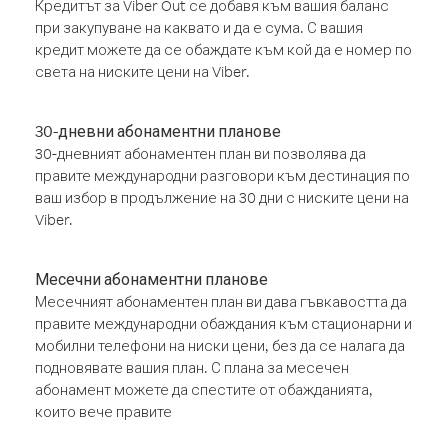
Кредитът за Viber Out се добавя към вашия баланс
при закупуване на каквато и да е сума. С вашия
кредит можете да се обаждате към кой да е номер по
света на ниските цени на Viber.
30-дневни абонаментни планове
30-дневният абонаментен план ви позволява да
правите международни разговори към дестинация по
ваш избор в продължение на 30 дни с ниските цени на
Viber.
Месечни абонаментни планове
Месечният абонаментен план ви дава гъвкавостта да
правите международни обаждания към стационарни и
мобилни телефони на ниски цени, без да се налага да
подновявате вашия план. С плана за месечен
абонамент можете да спестите от обажданията,
които вече правите