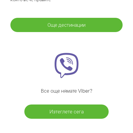
Още дестинации
Все още нямате Viber?
Изтеглете сега