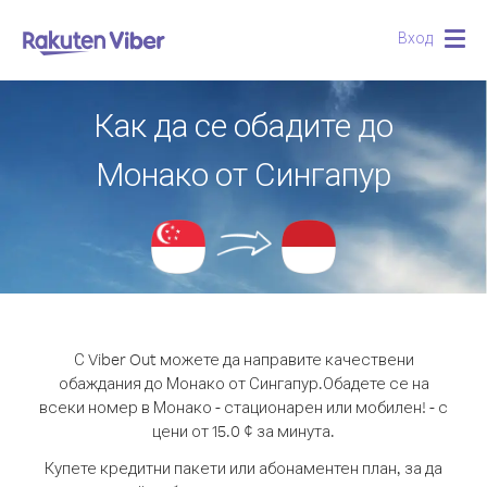
Вход
Togg
navig
Как да се обадите до
Монако от Сингапур
С Viber Out можете да направите качествени
обаждания до Монако от Сингапур.
Обадете се на
всеки номер в Монако - стационарен или мобилен! - с
цени от 15.0 ¢ за минута.
Купете кредитни пакети или абонаментен план, за да