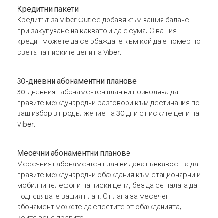
Кредитни пакети
Кредитът за Viber Out се добавя към вашия баланс
при закупуване на каквато и да е сума. С вашия
кредит можете да се обаждате към кой да е номер по
света на ниските цени на Viber.
30-дневни абонаментни планове
30-дневният абонаментен план ви позволява да
правите международни разговори към дестинация по
ваш избор в продължение на 30 дни с ниските цени на
Viber.
Месечни абонаментни планове
Месечният абонаментен план ви дава гъвкавостта да
правите международни обаждания към стационарни и
мобилни телефони на ниски цени, без да се налага да
подновявате вашия план. С плана за месечен
абонамент можете да спестите от обажданията,
които вече правите