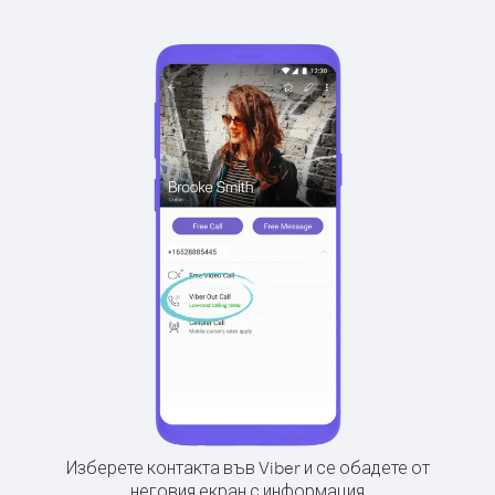
Изберете контакта във Viber и се обадете от
неговия екран с информация