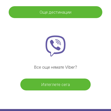
Още дестинации
Все още нямате Viber?
Изтеглете сега