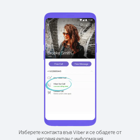
Изберете контакта във Viber и се обадете от
неговия екран с информация