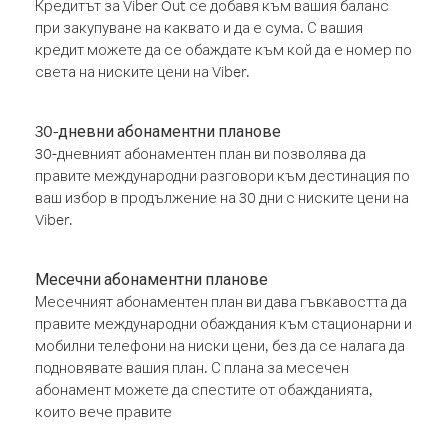
Кредитът за Viber Out се добавя към вашия баланс
при закупуване на каквато и да е сума. С вашия
кредит можете да се обаждате към кой да е номер по
света на ниските цени на Viber.
30-дневни абонаментни планове
30-дневният абонаментен план ви позволява да
правите международни разговори към дестинация по
ваш избор в продължение на 30 дни с ниските цени на
Viber.
Месечни абонаментни планове
Месечният абонаментен план ви дава гъвкавостта да
правите международни обаждания към стационарни и
мобилни телефони на ниски цени, без да се налага да
подновявате вашия план. С плана за месечен
абонамент можете да спестите от обажданията,
които вече правите