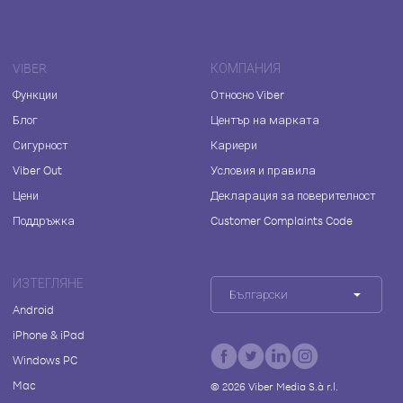
VIBER
КОМПАНИЯ
Функции
Относно Viber
Блог
Център на марката
Сигурност
Кариери
Viber Out
Условия и правила
Цени
Декларация за поверителност
Поддръжка
Customer Complaints Code
ИЗТЕГЛЯНЕ
Български
Android
iPhone & iPad
Windows PC
Mac
©
2026
Viber Media S.à r.l.