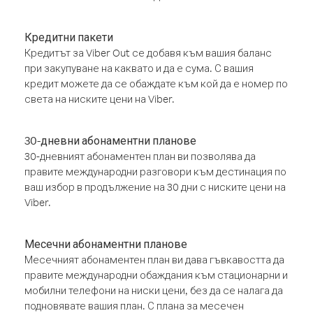
Кредитни пакети
Кредитът за Viber Out се добавя към вашия баланс
при закупуване на каквато и да е сума. С вашия
кредит можете да се обаждате към кой да е номер по
света на ниските цени на Viber.
30-дневни абонаментни планове
30-дневният абонаментен план ви позволява да
правите международни разговори към дестинация по
ваш избор в продължение на 30 дни с ниските цени на
Viber.
Месечни абонаментни планове
Месечният абонаментен план ви дава гъвкавостта да
правите международни обаждания към стационарни и
мобилни телефони на ниски цени, без да се налага да
подновявате вашия план. С плана за месечен