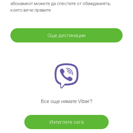
абонамент можете да спестите от обажданията,
които вече правите
Още дестинации
Все още нямате Viber?
Изтеглете сега