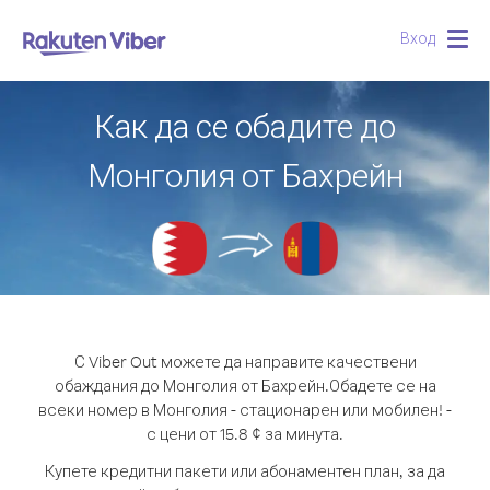
Вход
Togg
navig
Как да се обадите до
Монголия от Бахрейн
С Viber Out можете да направите качествени
обаждания до Монголия от Бахрейн.
Обадете се на
всеки номер в Монголия - стационарен или мобилен! -
с цени от 15.8 ¢ за минута.
Купете кредитни пакети или абонаментен план, за да