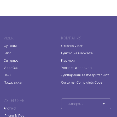
VIBER
КОМПАНИЯ
Функции
Относно Viber
Блог
Център на марката
Сигурност
Кариери
Viber Out
Условия и правила
Цени
Декларация за поверителност
Поддръжка
Customer Complaints Code
ИЗТЕГЛЯНЕ
Български
Android
iPhone & iPad