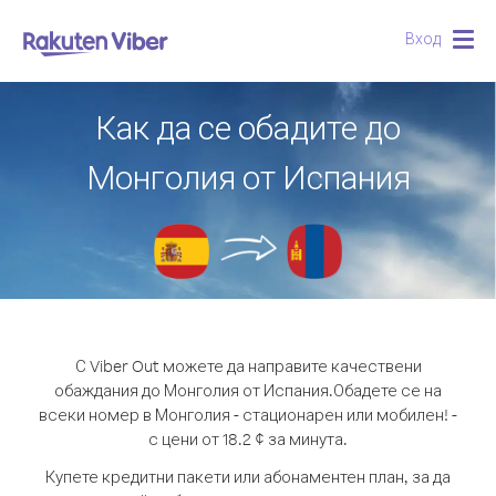
Вход
Togg
navig
Как да се обадите до
Монголия от Испания
С Viber Out можете да направите качествени
обаждания до Монголия от Испания.
Обадете се на
всеки номер в Монголия - стационарен или мобилен! -
с цени от 18.2 ¢ за минута.
Купете кредитни пакети или абонаментен план, за да