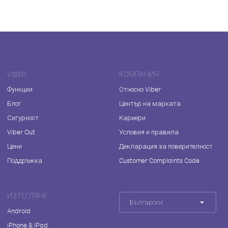
VIBER
КОМПАНИЯ
Функции
Относно Viber
Блог
Център на марката
Сигурност
Кариери
Viber Out
Условия и правила
Цени
Декларация за поверителност
Поддръжка
Customer Complaints Code
ИЗТЕГЛЯНЕ
Български
Android
iPhone & iPad