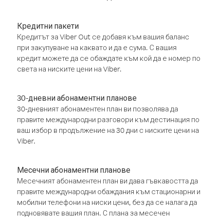
Кредитни пакети
Кредитът за Viber Out се добавя към вашия баланс
при закупуване на каквато и да е сума. С вашия
кредит можете да се обаждате към кой да е номер по
света на ниските цени на Viber.
30-дневни абонаментни планове
30-дневният абонаментен план ви позволява да
правите международни разговори към дестинация по
ваш избор в продължение на 30 дни с ниските цени на
Viber.
Месечни абонаментни планове
Месечният абонаментен план ви дава гъвкавостта да
правите международни обаждания към стационарни и
мобилни телефони на ниски цени, без да се налага да
подновявате вашия план. С плана за месечен