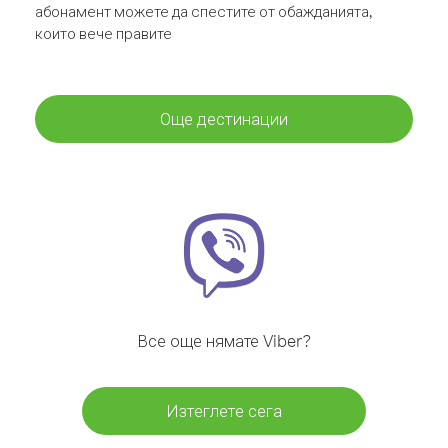
абонамент можете да спестите от обажданията,
които вече правите
Още дестинации
Все още нямате Viber?
Изтеглете сега