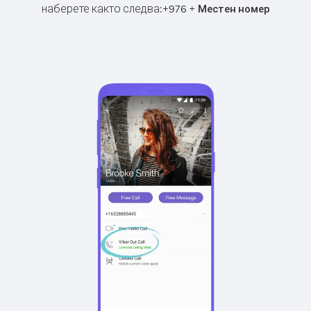
наберете както следва:
+
+
976
Местен номер