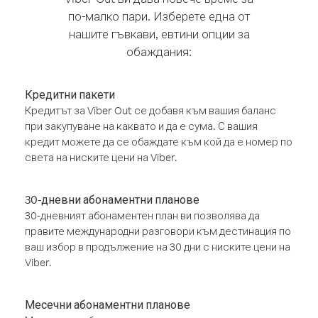
по-малко пари. Изберете една от
нашите гъвкави, евтини опции за
обаждания:
Кредитни пакети
Кредитът за Viber Out се добавя към вашия баланс
при закупуване на каквато и да е сума. С вашия
кредит можете да се обаждате към кой да е номер по
света на ниските цени на Viber.
30-дневни абонаментни планове
30-дневният абонаментен план ви позволява да
правите международни разговори към дестинация по
ваш избор в продължение на 30 дни с ниските цени на
Viber.
Месечни абонаментни планове