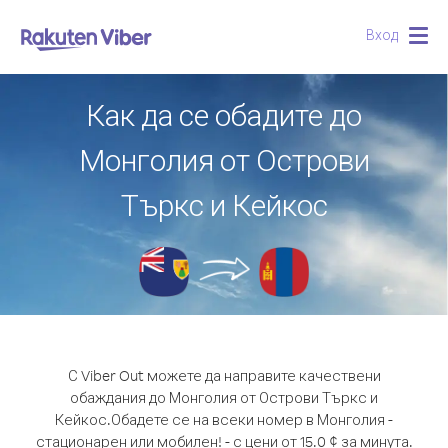
Вход
Togg
navig
Как да се обадите до
Монголия от Острови
Търкс и Кейкос
С Viber Out можете да направите качествени
обаждания до Монголия от Острови Търкс и
Кейкос.
Обадете се на всеки номер в Монголия -
стационарен или мобилен! - с цени от 15.0 ¢ за минута.