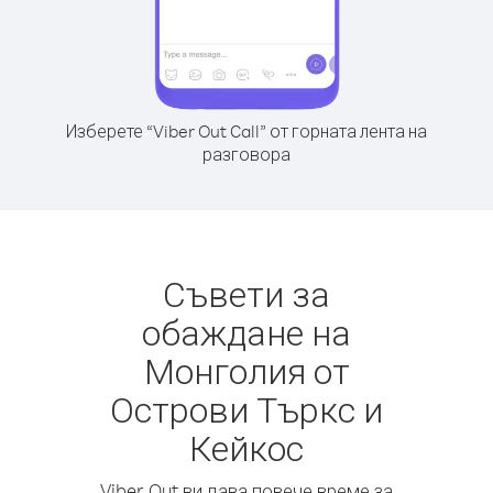
Изберете “Viber Out Call” от горната лента на
разговора
Съвети за
обаждане на
Монголия от
Острови Търкс и
Кейкос
Viber Out ви дава повече време за