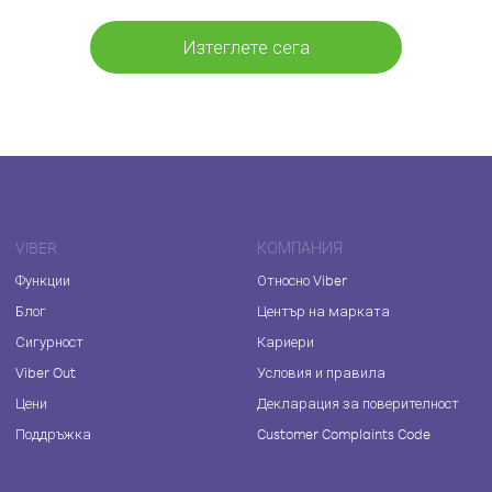
Изтеглете сега
VIBER
КОМПАНИЯ
Функции
Относно Viber
Блог
Център на марката
Сигурност
Кариери
Viber Out
Условия и правила
Цени
Декларация за поверителност
Поддръжка
Customer Complaints Code