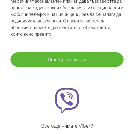
Месечният абонаментен план ви дава гъвкавостта да
правите международни обаждания към стационарни и
мобилни телефони на ниски цени, без да се налага да
подновявате вашия план. С плана за месечен
абонамент можете да спестите от обажданията,
които вече правите
Още дестинации
Все още нямате Viber?