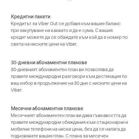
Кредитни пакети
Кредитът за Viber Out се добавя към вашия баланс
при закупуване на каквато и да е сума. С вашия
кредит можете да се обаждате към кой да е номер по
света на ниските цени на Viber.
30-дневни абонаментни планове
30-дневният абонаментен план ви позволява да
правите международни разговори към дестинация по
ваш избор в продължение на 30 дни с ниските цени на
Viber.
Месечни абонаментни планове
Месечният абонаментен план ви дава гъвкавостта да
правите международни обаждания към стационарни и
мобилни телефони на ниски цени, без да се налага да
подновявате вашия план. С плана за месечен