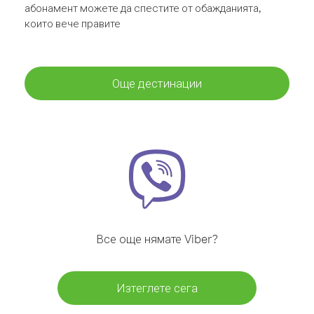
абонамент можете да спестите от обажданията,
които вече правите
Още дестинации
Все още нямате Viber?
Изтеглете сега