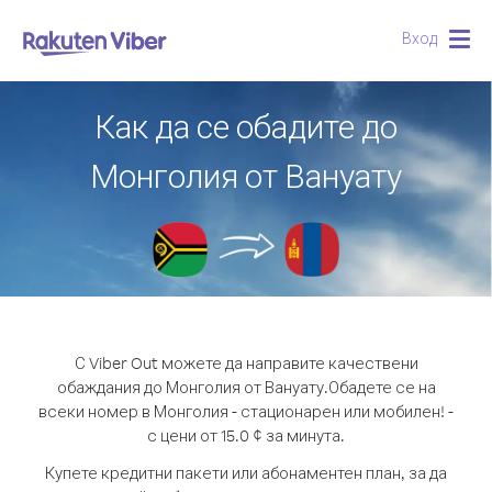
Вход
Togg
navig
Как да се обадите до
Монголия от Вануату
С Viber Out можете да направите качествени
обаждания до Монголия от Вануату.
Обадете се на
всеки номер в Монголия - стационарен или мобилен! -
с цени от 15.0 ¢ за минута.
Купете кредитни пакети или абонаментен план, за да