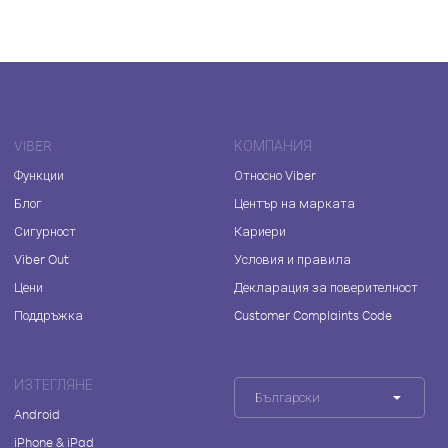
VIBER
КОМПАНИЯ
Функции
Относно Viber
Блог
Център на марката
Сигурност
Кариери
Viber Out
Условия и правила
Цени
Декларация за поверителност
Поддръжка
Customer Complaints Code
ИЗТЕГЛЯНЕ
Български
Android
iPhone & iPad