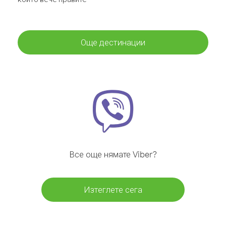
Още дестинации
Все още нямате Viber?
Изтеглете сега