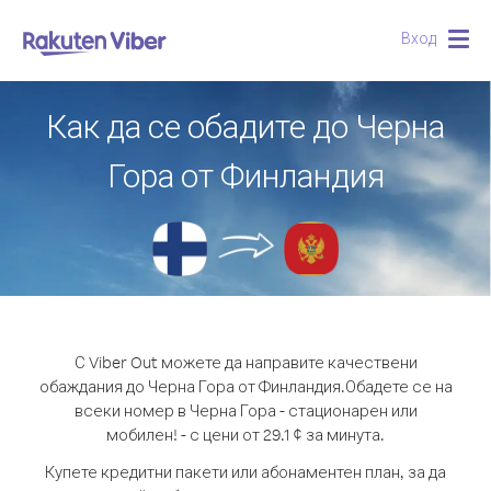
Вход
Togg
navig
Как да се обадите до Черна
Гора от Финландия
С Viber Out можете да направите качествени
обаждания до Черна Гора от Финландия.
Обадете се на
всеки номер в Черна Гора - стационарен или
мобилен! - с цени от 29.1 ¢ за минута.
Купете кредитни пакети или абонаментен план, за да