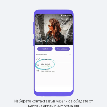
Изберете контакта във Viber и се обадете от
неговия екран с информация