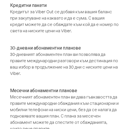
Кредитни пакети
Кредитът за Viber Out се добавя към вашия баланс
при закупуване на каквато и да е сума. С вашия
кредит можете да се обаждате към кой да е номер по
света на ниските цени на Viber.
30-дневни абонаментни планове
30-дневният абонаментен план ви позволява да
правите международни разговори към дестинация по
ваш избор в продължение на 30 дни с ниските цени на
Viber.
Месечни абонаментни планове
Месечният абонаментен план ви дава гъвкавостта да
правите международни обаждания към стационарни и
мобилни телефони на ниски цени, без да се налага да
подновявате вашия план. С плана за месечен
абонамент можете да спестите от обажданията,
които вече правите