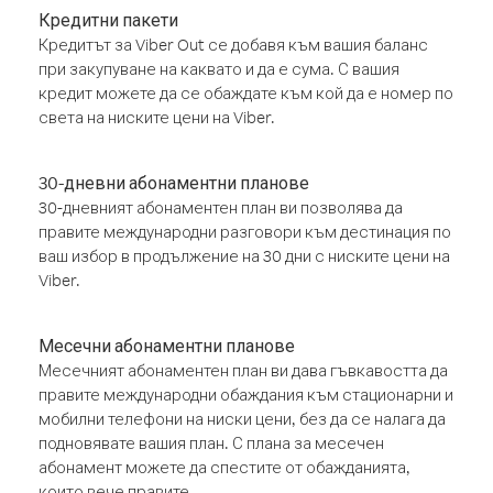
Кредитни пакети
Кредитът за Viber Out се добавя към вашия баланс
при закупуване на каквато и да е сума. С вашия
кредит можете да се обаждате към кой да е номер по
света на ниските цени на Viber.
30-дневни абонаментни планове
30-дневният абонаментен план ви позволява да
правите международни разговори към дестинация по
ваш избор в продължение на 30 дни с ниските цени на
Viber.
Месечни абонаментни планове
Месечният абонаментен план ви дава гъвкавостта да
правите международни обаждания към стационарни и
мобилни телефони на ниски цени, без да се налага да
подновявате вашия план. С плана за месечен
абонамент можете да спестите от обажданията,
които вече правите