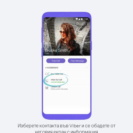
Изберете контакта във Viber и се обадете от
неговия екран с информация