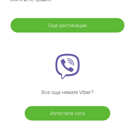
Още дестинации
Все още нямате Viber?
Изтеглете сега