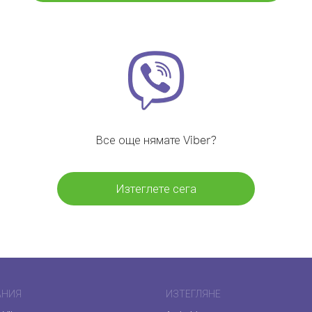
Все още нямате Viber?
Изтеглете сега
АНИЯ
ИЗТЕГЛЯНЕ