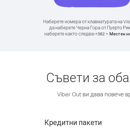
Наберете номера от клавиатурата на Vib
да наберете Черна Гора от Пуерто Ри
наберете както следва:
+
+
382
Местен н
Съвети за оба
Viber Out ви дава повече 
Кредитни пакети