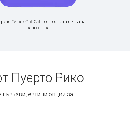
рете “Viber Out Call” от горната лента на
разговора
от Пуерто Рико
е гъвкави, евтини опции за