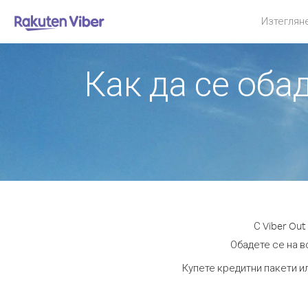
Изтеглян
Как да се оба
С Viber Ou
Обадете се на в
Купете кредитни пакети и