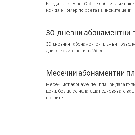
Кредитът за Viber Out се добавя към ваши
кой да е номер по света на ниските цени на
30-дневни абонаментни 
30-дневният абонаментен план ви позвол
дни с ниските цени на Viber.
Месечни абонаментни п
Месечният абонаментен план ви дава гъв
цени, без да се налага да подновявате ва
правите