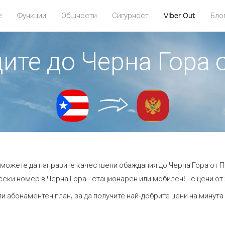
е
Функции
Общности
Сигурност
Viber Out
Бло
дите до Черна Гора 
t можете да направите качествени обаждания до Черна Гора от П
секи номер в Черна Гора - стационарен или мобилен! - с цени от 2
ли абонаментен план, за да получите най-добрите цени на минута