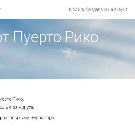
г
Вход
или
Създаване на акаунт
от Пуерто Рико
уерто Рико.
3.5 ¢ за минута.
 разговор към Черна Гора.