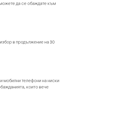
т можете да се обаждате към
 избор в продължение на 30
и мобилни телефони на ниски
обажданията, които вече