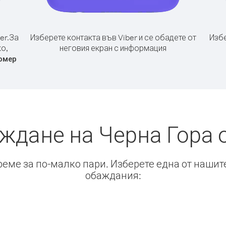
er.
За
Изберете контакта във Viber и се обадете от
Избе
ко,
неговия екран с информация
омер
ждане на Черна Гора 
време за по-малко пари. Изберете една от нашит
обаждания: