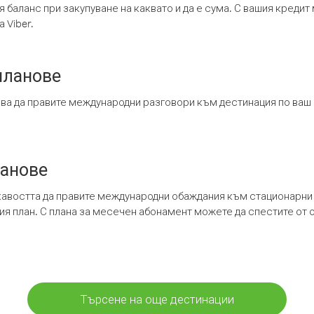
я баланс при закупуване на каквато и да е сума. С вашия креди
 Viber.
планове
ява да правите международни разговори към дестинация по ваш
ланове
кавостта да правите международни обаждания към стационарни 
шия план. С плана за месечен абонамент можете да спестите от 
Търсене на още дестинации