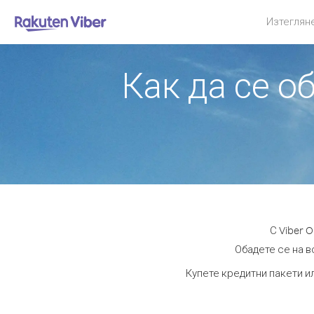
Изтеглян
Как да се о
С Viber 
Обадете се на в
Купете кредитни пакети и