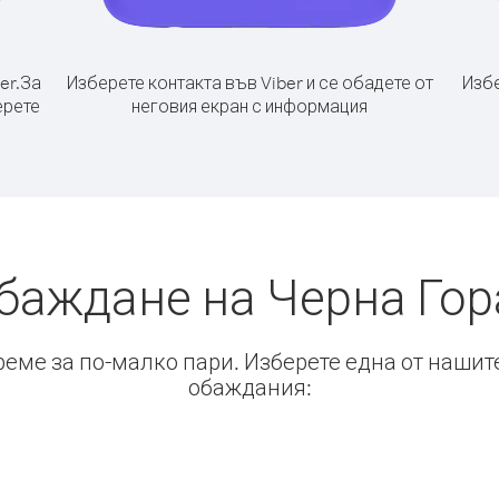
er.
За
Изберете контакта във Viber и се обадете от
Избе
ерете
неговия екран с информация
баждане на Черна Гор
време за по-малко пари. Изберете една от нашит
обаждания: