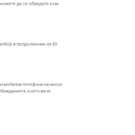
т можете да се обаждате към
 избор в продължение на 30
и мобилни телефони на ниски
обажданията, които вече