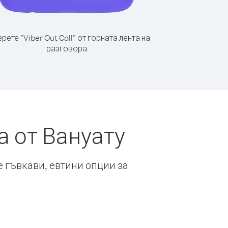
рете “Viber Out Call” от горната лента на
разговора
а от Вануату
е гъвкави, евтини опции за