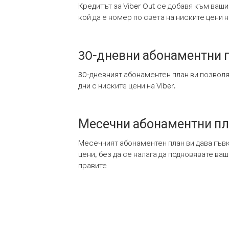
Кредитът за Viber Out се добавя към ваши
кой да е номер по света на ниските цени на
30-дневни абонаментни 
30-дневният абонаментен план ви позвол
дни с ниските цени на Viber.
Месечни абонаментни п
Месечният абонаментен план ви дава гъв
цени, без да се налага да подновявате ва
правите