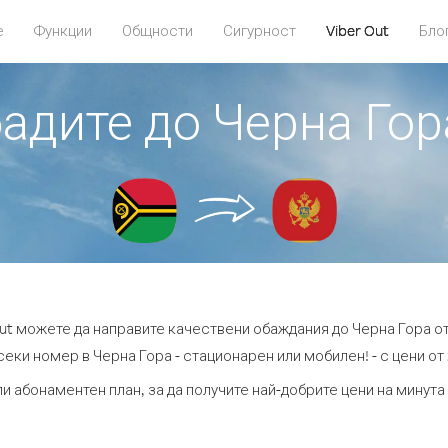
е
Функции
Общности
Сигурност
Viber Out
Бло
бадите до Черна Гор
Out можете да направите качествени обаждания до Черна Гора от
секи номер в Черна Гора - стационарен или мобилен! - с цени от 2
ли абонаментен план, за да получите най-добрите цени на минута