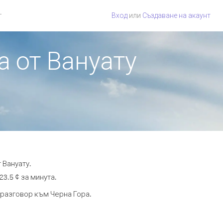
г
Вход
или
Създаване на акаунт
а от Вануату
 Вануату.
3.5 ¢ за минута.
 разговор към Черна Гора.