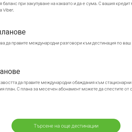
я баланс при закупуване на каквато и да е сума. С вашия креди
 Viber.
планове
ява да правите международни разговори към дестинация по ваш
ланове
кавостта да правите международни обаждания към стационарни 
шия план. С плана за месечен абонамент можете да спестите от 
Търсене на още дестинации