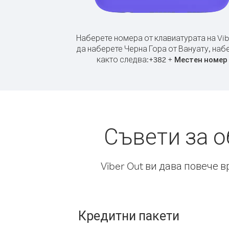
Наберете номера от клавиатурата на Vib
да наберете Черна Гора от Вануату, наб
както следва:
+
+
382
Местен номер
Съвети за о
Viber Out ви дава повече 
Кредитни пакети