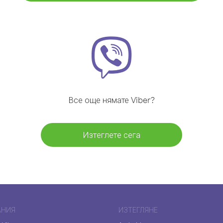
Все още нямате Viber?
Изтеглете сега
АНИЯ
ИЗТЕГЛЯНЕ