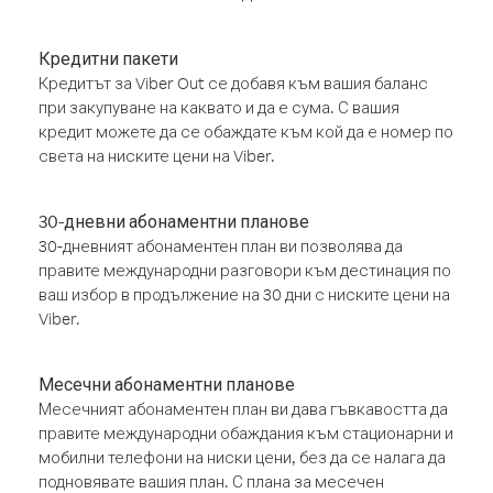
Кредитни пакети
Кредитът за Viber Out се добавя към вашия баланс
при закупуване на каквато и да е сума. С вашия
кредит можете да се обаждате към кой да е номер по
света на ниските цени на Viber.
30-дневни абонаментни планове
30-дневният абонаментен план ви позволява да
правите международни разговори към дестинация по
ваш избор в продължение на 30 дни с ниските цени на
Viber.
Месечни абонаментни планове
Месечният абонаментен план ви дава гъвкавостта да
правите международни обаждания към стационарни и
мобилни телефони на ниски цени, без да се налага да
подновявате вашия план. С плана за месечен