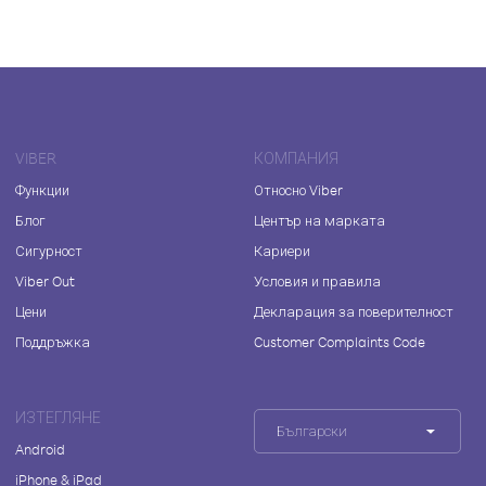
VIBER
КОМПАНИЯ
Функции
Относно Viber
Блог
Център на марката
Сигурност
Кариери
Viber Out
Условия и правила
Цени
Декларация за поверителност
Поддръжка
Customer Complaints Code
ИЗТЕГЛЯНЕ
Български
Android
iPhone & iPad