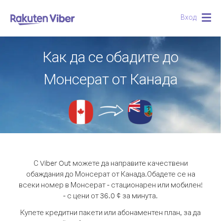
Вход
Togg
navig
Как да се обадите до
Монсерат от Канада
С Viber Out можете да направите качествени
обаждания до Монсерат от Канада.
Обадете се на
всеки номер в Монсерат - стационарен или мобилен!
- с цени от 36.0 ¢ за минута.
Купете кредитни пакети или абонаментен план, за да