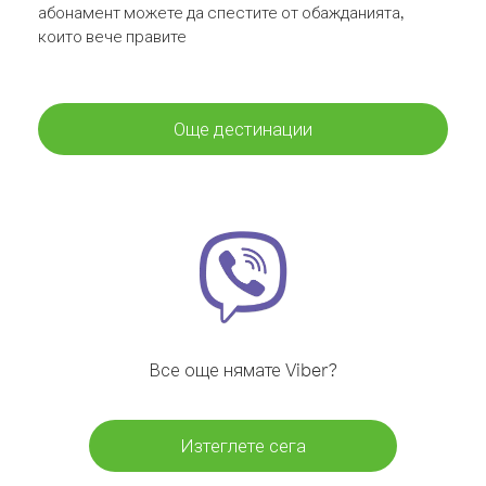
абонамент можете да спестите от обажданията,
които вече правите
Още дестинации
Все още нямате Viber?
Изтеглете сега