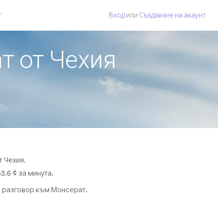
г
Вход
или
Създаване на акаунт
т от Чехия
т Чехия.
3.6 ¢ за минута.
та разговор към Монсерат.