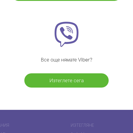
Все още нямате Viber?
Изтеглете сега
АНИЯ
ИЗТЕГЛЯНЕ