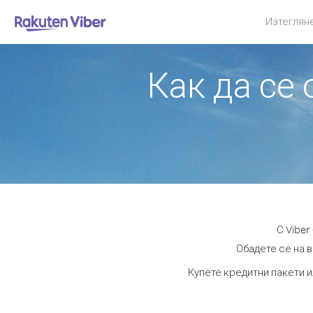
Изтеглян
Как да се
С Viber
Обадете се на в
Купете кредитни пакети и