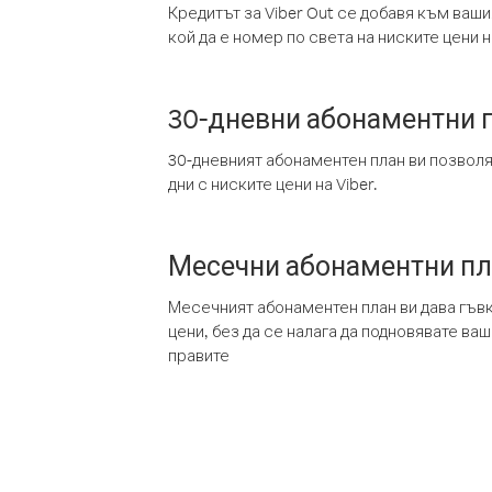
Кредитът за Viber Out се добавя към ваши
кой да е номер по света на ниските цени на
30-дневни абонаментни 
30-дневният абонаментен план ви позвол
дни с ниските цени на Viber.
Месечни абонаментни п
Месечният абонаментен план ви дава гъв
цени, без да се налага да подновявате ва
правите