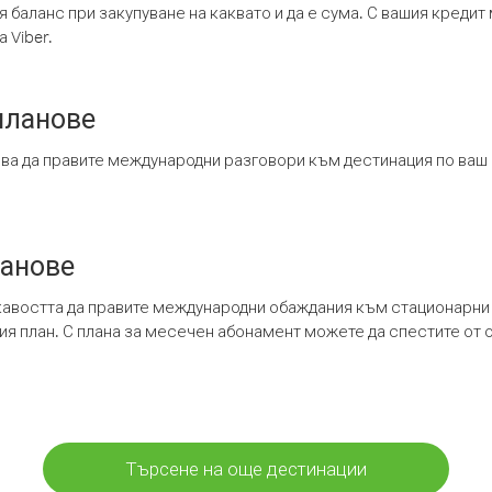
я баланс при закупуване на каквато и да е сума. С вашия креди
 Viber.
планове
ява да правите международни разговори към дестинация по ваш
ланове
кавостта да правите международни обаждания към стационарни 
шия план. С плана за месечен абонамент можете да спестите от 
Търсене на още дестинации