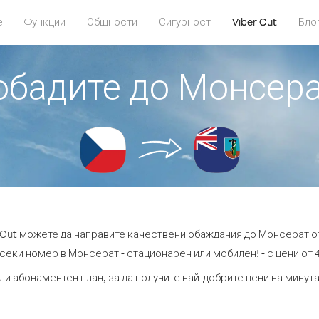
е
Функции
Общности
Сигурност
Viber Out
Бло
 обадите до Монсера
 Out можете да направите качествени обаждания до Монсерат о
секи номер в Монсерат - стационарен или мобилен! - с цени от 4
ли абонаментен план, за да получите най-добрите цени на мину