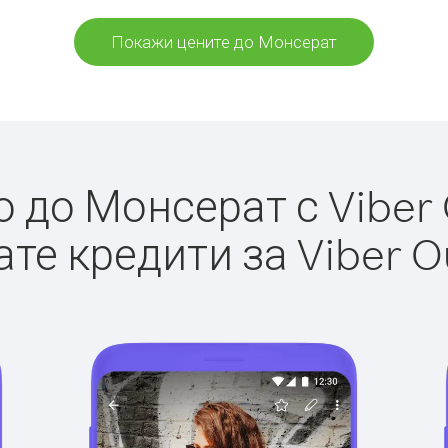
Покажи цените до Монсерат
до Монсерат с Viber 
те кредити за Viber O