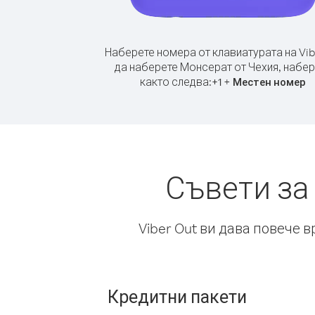
Наберете номера от клавиатурата на Vib
да наберете Монсерат от Чехия, набер
както следва:
+
+
1
Местен номер
Съвети за
Viber Out ви дава повече 
Кредитни пакети