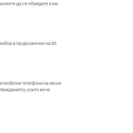
т можете да се обаждате към
 избор в продължение на 30
и мобилни телефони на ниски
обажданията, които вече