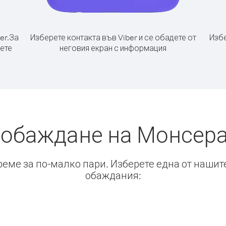
er.
За
Изберете контакта във Viber и се обадете от
Избе
ете
неговия екран с информация
 обаждане на Монсера
време за по-малко пари. Изберете една от нашит
обаждания: