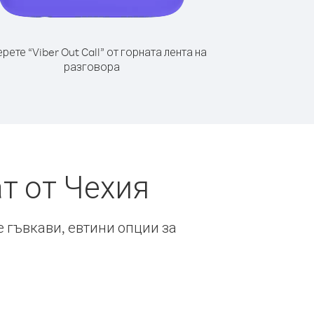
рете “Viber Out Call” от горната лента на
разговора
т от Чехия
е гъвкави, евтини опции за