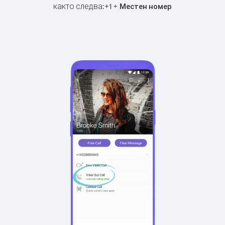
както следва:
+
+
1
Местен номер