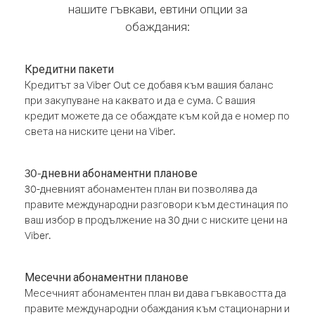
нашите гъвкави, евтини опции за
обаждания:
Кредитни пакети
Кредитът за Viber Out се добавя към вашия баланс
при закупуване на каквато и да е сума. С вашия
кредит можете да се обаждате към кой да е номер по
света на ниските цени на Viber.
30-дневни абонаментни планове
30-дневният абонаментен план ви позволява да
правите международни разговори към дестинация по
ваш избор в продължение на 30 дни с ниските цени на
Viber.
Месечни абонаментни планове
Месечният абонаментен план ви дава гъвкавостта да
правите международни обаждания към стационарни и