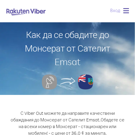
Вход
Togg
navig
Как да се обадите до
Монсерат от Сателит
Emsat
С Viber Out можете да направите качествени
обаждания до Монсерат от Сателит Emsat.
Обадете се
на всеки номер в Монсерат - стационарен или
мобилен! - с цени от 36.0 ¢ за минута.