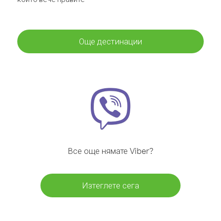
Още дестинации
Все още нямате Viber?
Изтеглете сега