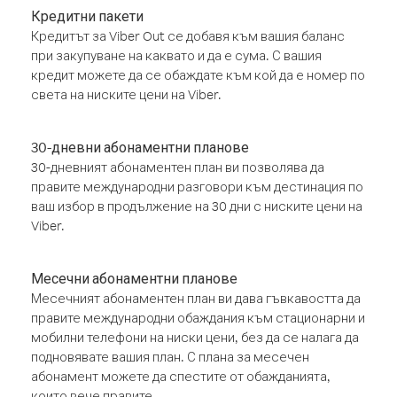
Кредитни пакети
Кредитът за Viber Out се добавя към вашия баланс
при закупуване на каквато и да е сума. С вашия
кредит можете да се обаждате към кой да е номер по
света на ниските цени на Viber.
30-дневни абонаментни планове
30-дневният абонаментен план ви позволява да
правите международни разговори към дестинация по
ваш избор в продължение на 30 дни с ниските цени на
Viber.
Месечни абонаментни планове
Месечният абонаментен план ви дава гъвкавостта да
правите международни обаждания към стационарни и
мобилни телефони на ниски цени, без да се налага да
подновявате вашия план. С плана за месечен
абонамент можете да спестите от обажданията,
които вече правите