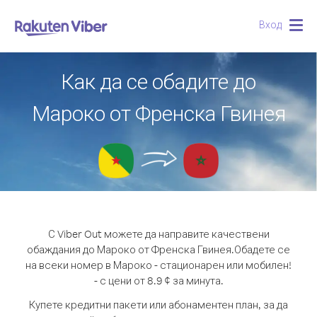
Вход
Togg
navig
Как да се обадите до
Мароко от Френска Гвинея
С Viber Out можете да направите качествени
обаждания до Мароко от Френска Гвинея.
Обадете се
на всеки номер в Мароко - стационарен или мобилен!
- с цени от 8.9 ¢ за минута.
Купете кредитни пакети или абонаментен план, за да