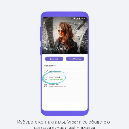
Изберете контакта във Viber и се обадете от
неговия екран с информация