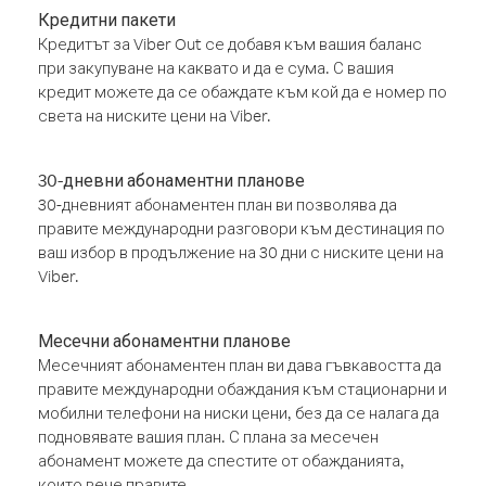
Кредитни пакети
Кредитът за Viber Out се добавя към вашия баланс
при закупуване на каквато и да е сума. С вашия
кредит можете да се обаждате към кой да е номер по
света на ниските цени на Viber.
30-дневни абонаментни планове
30-дневният абонаментен план ви позволява да
правите международни разговори към дестинация по
ваш избор в продължение на 30 дни с ниските цени на
Viber.
Месечни абонаментни планове
Месечният абонаментен план ви дава гъвкавостта да
правите международни обаждания към стационарни и
мобилни телефони на ниски цени, без да се налага да
подновявате вашия план. С плана за месечен
абонамент можете да спестите от обажданията,
които вече правите