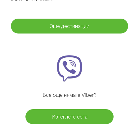
Още дестинации
Все още нямате Viber?
Изтеглете сега