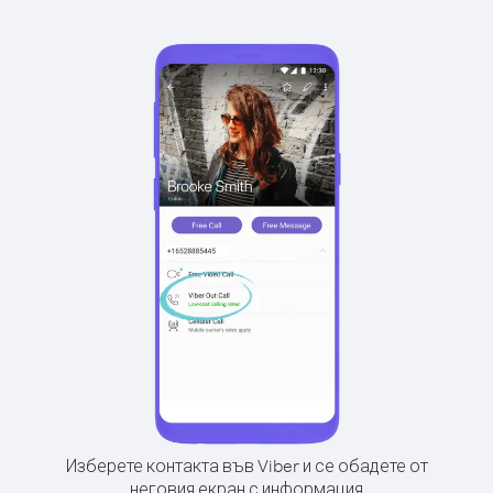
Изберете контакта във Viber и се обадете от
неговия екран с информация