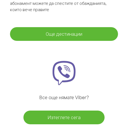
абонамент можете да спестите от обажданията,
които вече правите
Още дестинации
Все още нямате Viber?
Изтеглете сега