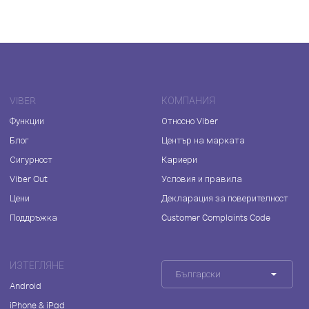
VIBER
КОМПАНИЯ
Функции
Относно Viber
Блог
Център на марката
Сигурност
Кариери
Viber Out
Условия и правила
Цени
Декларация за поверителност
Поддръжка
Customer Complaints Code
ИЗТЕГЛЯНЕ
Български
Android
iPhone & iPad