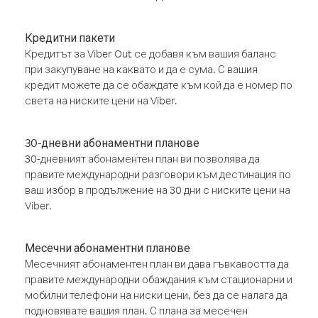
Кредитни пакети
Кредитът за Viber Out се добавя към вашия баланс
при закупуване на каквато и да е сума. С вашия
кредит можете да се обаждате към кой да е номер по
света на ниските цени на Viber.
30-дневни абонаментни планове
30-дневният абонаментен план ви позволява да
правите международни разговори към дестинация по
ваш избор в продължение на 30 дни с ниските цени на
Viber.
Месечни абонаментни планове
Месечният абонаментен план ви дава гъвкавостта да
правите международни обаждания към стационарни и
мобилни телефони на ниски цени, без да се налага да
подновявате вашия план. С плана за месечен