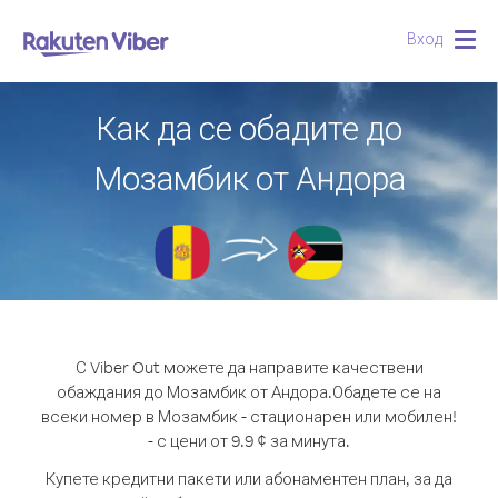
Вход
Togg
navig
Как да се обадите до
Мозамбик от Андора
С Viber Out можете да направите качествени
обаждания до Мозамбик от Андора.
Обадете се на
всеки номер в Мозамбик - стационарен или мобилен!
- с цени от 9.9 ¢ за минута.
Купете кредитни пакети или абонаментен план, за да