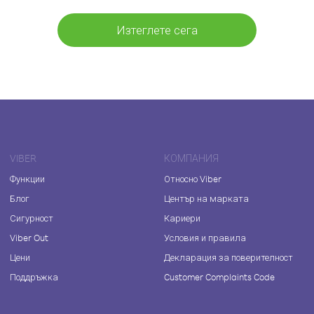
Изтеглете сега
VIBER
КОМПАНИЯ
Функции
Относно Viber
Блог
Център на марката
Сигурност
Кариери
Viber Out
Условия и правила
Цени
Декларация за поверителност
Поддръжка
Customer Complaints Code