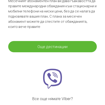
Месечният абонаментен план ви дава гъвкавостта да
правите международни обаждания към стационарни и
мобилни телефони на ниски цени, без да се налага да
подновявате вашия план. С плана за месечен
абонамент можете да спестите от обажданията,
които вече правите
Още дестинации
Все още нямате Viber?