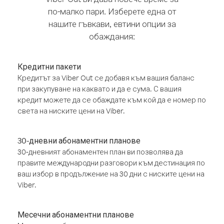
по-малко пари. Изберете една от
нашите гъвкави, евтини опции за
обаждания:
Кредитни пакети
Кредитът за Viber Out се добавя към вашия баланс
при закупуване на каквато и да е сума. С вашия
кредит можете да се обаждате към кой да е номер по
света на ниските цени на Viber.
30-дневни абонаментни планове
30-дневният абонаментен план ви позволява да
правите международни разговори към дестинация по
ваш избор в продължение на 30 дни с ниските цени на
Viber.
Месечни абонаментни планове