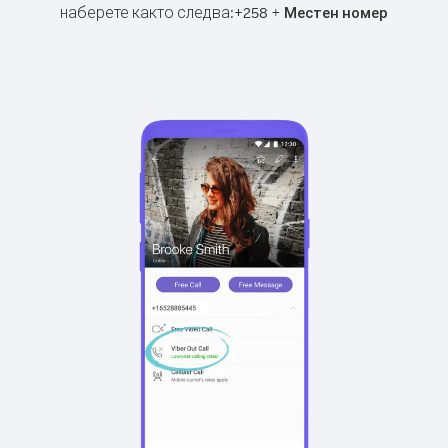
наберете както следва:
+
+
258
Местен номер