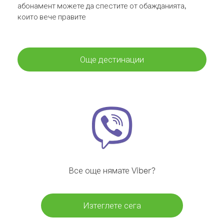
абонамент можете да спестите от обажданията,
които вече правите
Още дестинации
Все още нямате Viber?
Изтеглете сега