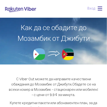
Вход
Togg
navig
Как да се обадите до
Мозамбик от Джибути
С Viber Out можете да направите качествени
обаждания до Мозамбик от Джибути.
Обадете се на
всеки номер в Мозамбик - стационарен или мобилен!
- с цени от 9.9 ¢ за минута.
Купете кредитни пакети или абонаментен план, за да