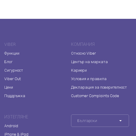
VIBER
КОМПАНИЯ
Функции
Относно Viber
Блог
Център на марката
Сигурност
Кариери
Viber Out
Условия и правила
Цени
Декларация за поверителност
Поддръжка
Customer Complaints Code
ИЗТЕГЛЯНЕ
Български
Android
iPhone & iPad