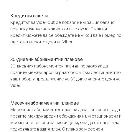
Кредитни пакети
Кредитът за Viber Out се добавя към вашия баланс
при закупуване на каквато и да е сума. С вашия
кредит можете да се обаждате към кой да е номер по
света на ниските цени на Viber.
30-дневни абонаментни планове
30-дневният абонаментен план ви позволява да
правите международни разговори към дестинация по
ваш избор в продължение на 30 дни с ниските цени на
Viber.
Месечни абонаментни планове
Месечният абонаментен план ви дава гъвкавостта да
правите международни обаждания към стационарни и
мобилни телефони на ниски цени, без да се налага да
подновявате вашия план. С плана за месечен