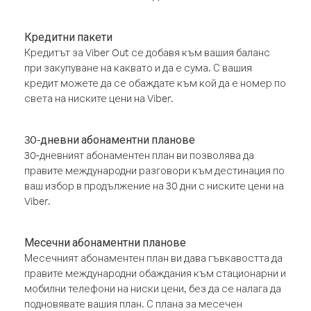
Кредитни пакети
Кредитът за Viber Out се добавя към вашия баланс
при закупуване на каквато и да е сума. С вашия
кредит можете да се обаждате към кой да е номер по
света на ниските цени на Viber.
30-дневни абонаментни планове
30-дневният абонаментен план ви позволява да
правите международни разговори към дестинация по
ваш избор в продължение на 30 дни с ниските цени на
Viber.
Месечни абонаментни планове
Месечният абонаментен план ви дава гъвкавостта да
правите международни обаждания към стационарни и
мобилни телефони на ниски цени, без да се налага да
подновявате вашия план. С плана за месечен