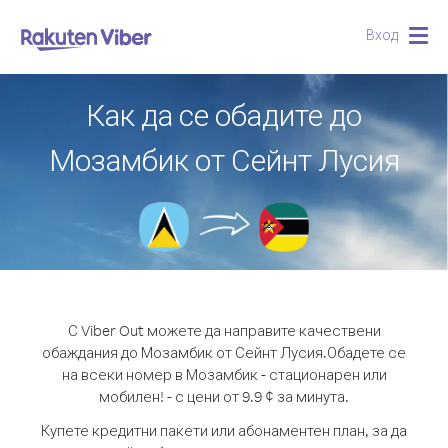
Вход
Togg
navig
Как да се обадите до
Мозамбик от Сейнт Лусия
С Viber Out можете да направите качествени
обаждания до Мозамбик от Сейнт Лусия.
Обадете се
на всеки номер в Мозамбик - стационарен или
мобилен! - с цени от 9.9 ¢ за минута.
Купете кредитни пакети или абонаментен план, за да