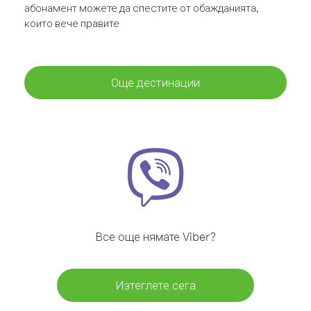
абонамент можете да спестите от обажданията,
които вече правите
Още дестинации
Все още нямате Viber?
Изтеглете сега