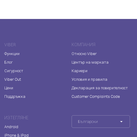
VIBER
КОМПАНИЯ
Функции
Относно Viber
Блог
Център на марката
Сигурност
Кариери
Viber Out
Условия и правила
Цени
Декларация за поверителност
Поддръжка
Customer Complaints Code
ИЗТЕГЛЯНЕ
Български
Android
iPhone & iPad