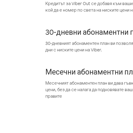
Кредитът за Viber Out се добавя към ваши
кой да е номер по света на ниските цени на
30-дневни абонаментни 
30-дневният абонаментен план ви позвол
дни с ниските цени на Viber.
Месечни абонаментни п
Месечният абонаментен план ви дава гъв
цени, без да се налага да подновявате ва
правите