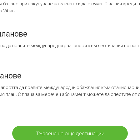
я баланс при закупуване на каквато и да е сума. С вашия креди
 Viber.
планове
ява да правите международни разговори към дестинация по ваш
ланове
кавостта да правите международни обаждания към стационарни 
шия план. С плана за месечен абонамент можете да спестите от 
Търсене на още дестинации