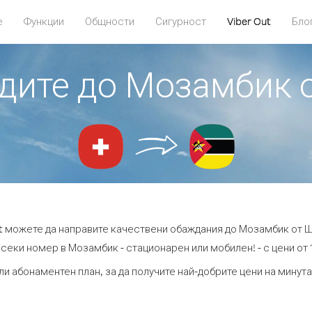
е
Функции
Общности
Сигурност
Viber Out
Бло
адите до Мозамбик
ut можете да направите качествени обаждания до Мозамбик от 
секи номер в Мозамбик - стационарен или мобилен! - с цени от 1
ли абонаментен план, за да получите най-добрите цени на мину