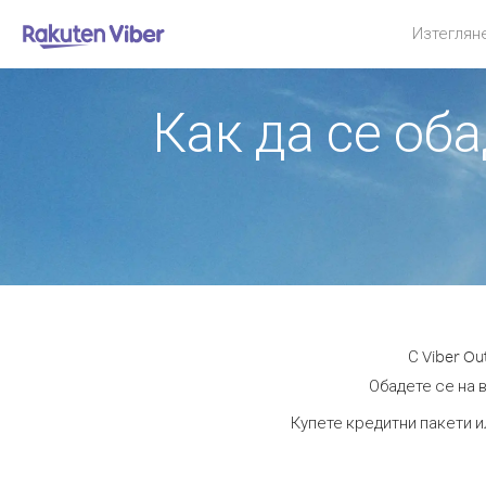
Изтеглян
Как да се об
С Viber O
Обадете се на в
Купете кредитни пакети и