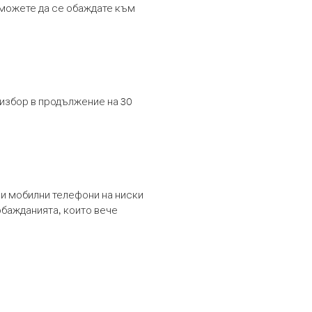
т можете да се обаждате към
 избор в продължение на 30
и мобилни телефони на ниски
обажданията, които вече