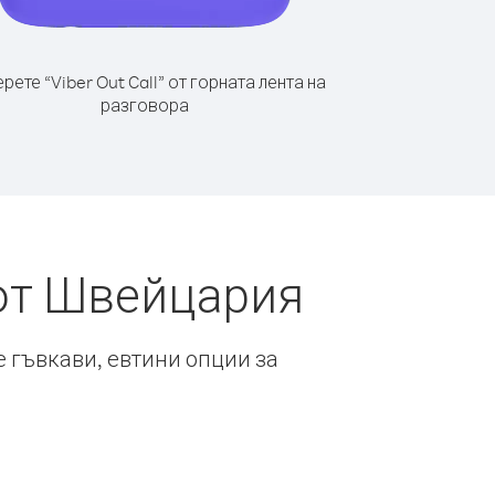
рете “Viber Out Call” от горната лента на
разговора
от Швейцария
е гъвкави, евтини опции за