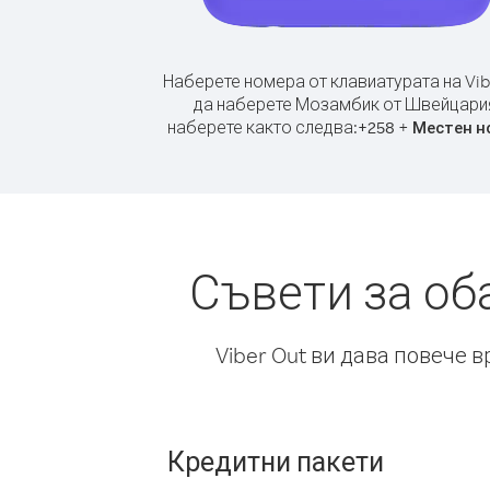
Наберете номера от клавиатурата на Vib
да наберете Мозамбик от Швейцари
наберете както следва:
+
+
258
Местен н
Съвети за о
Viber Out ви дава повече 
Кредитни пакети