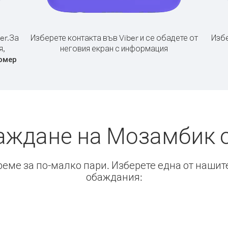
er.
За
Изберете контакта във Viber и се обадете от
Избе
я,
неговия екран с информация
омер
баждане на Мозамбик 
време за по-малко пари. Изберете една от нашит
обаждания: