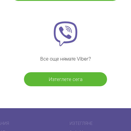
Все още нямате Viber?
Изтеглете сега
АНИЯ
ИЗТЕГЛЯНЕ