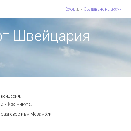
г
Вход
или
Създаване на акаунт
 от Швейцария
Швейцария.
0.7 ¢ за минута.
та разговор към Мозамбик.