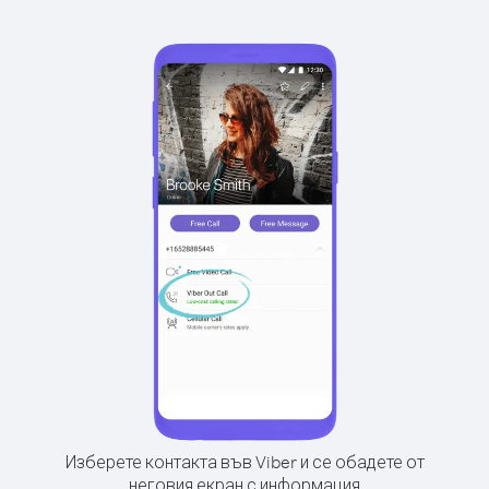
Изберете контакта във Viber и се обадете от
неговия екран с информация