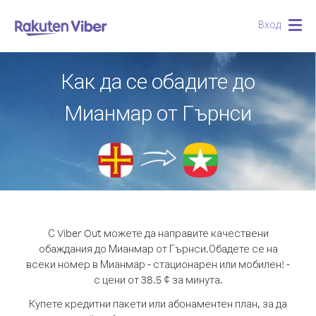
Вход
Togg
navig
Как да се обадите до
Мианмар от Гърнси
С Viber Out можете да направите качествени
обаждания до Мианмар от Гърнси.
Обадете се на
всеки номер в Мианмар - стационарен или мобилен! -
с цени от 38.5 ¢ за минута.
Купете кредитни пакети или абонаментен план, за да