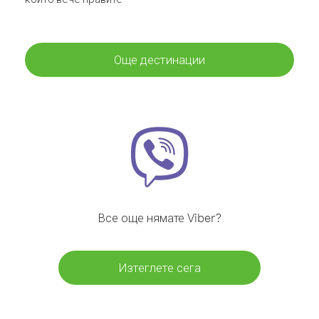
Още дестинации
Все още нямате Viber?
Изтеглете сега