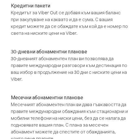
Кредитни пакети
Кредитът за Viber Out се добавя към вашия баланс
при закупуване на каквато и да е сума. С вашия
кредит можете да се обаждате към кой да е номер по
света на ниските цени на Viber.
30-дневни абонаментни планове
30-дневният абонаментен план ви позволява да
правите международни разговори към дестинация по
ваш избор в продължение на 30 дни с ниските цени на
Viber.
Месечни абонаментни планове
Месечният абонаментен план ви дава гъвкавостта да
правите международни обаждания към стационарни и
мобилни телефони на ниски цени, без да се налага да
подновявате вашия план. С плана за месечен
абонамент можете да спестите от обажданията,
които вече правите