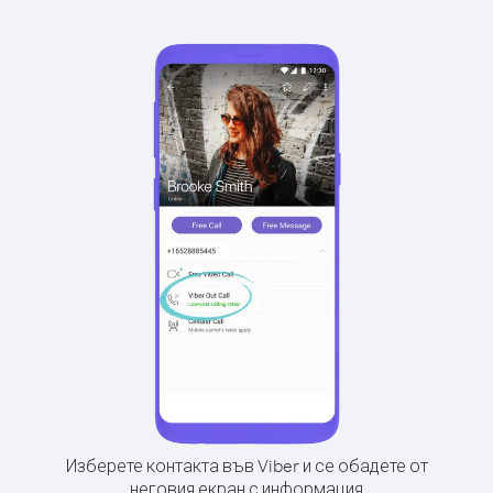
Изберете контакта във Viber и се обадете от
неговия екран с информация