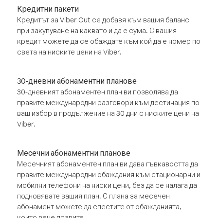
Кредитни пакети
Кредитът за Viber Out се добавя към вашия баланс
при закупуване на каквато и да е сума. С вашия
кредит можете да се обаждате към кой да е номер по
света на ниските цени на Viber.
30-дневни абонаментни планове
30-дневният абонаментен план ви позволява да
правите международни разговори към дестинация по
ваш избор в продължение на 30 дни с ниските цени на
Viber.
Месечни абонаментни планове
Месечният абонаментен план ви дава гъвкавостта да
правите международни обаждания към стационарни и
мобилни телефони на ниски цени, без да се налага да
подновявате вашия план. С плана за месечен
абонамент можете да спестите от обажданията,
които вече правите