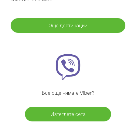
Още дестинации
Все още нямате Viber?
Изтеглете сега