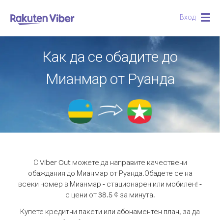
Вход
Togg
navig
Как да се обадите до
Мианмар от Руанда
С Viber Out можете да направите качествени
обаждания до Мианмар от Руанда.
Обадете се на
всеки номер в Мианмар - стационарен или мобилен! -
с цени от 38.5 ¢ за минута.
Купете кредитни пакети или абонаментен план, за да