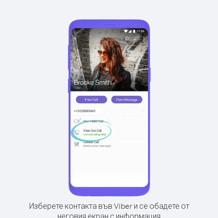
Изберете контакта във Viber и се обадете от
неговия екран с информация