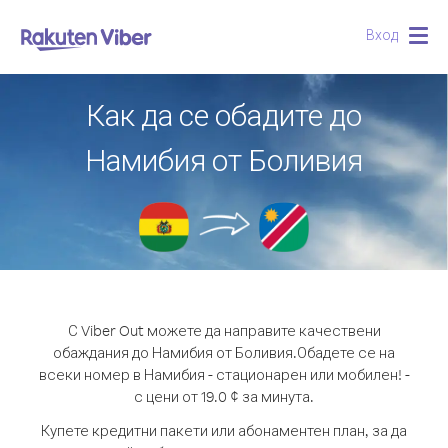
Вход
Togg
navig
Как да се обадите до
Намибия от Боливия
С Viber Out можете да направите качествени
обаждания до Намибия от Боливия.
Обадете се на
всеки номер в Намибия - стационарен или мобилен! -
с цени от 19.0 ¢ за минута.
Купете кредитни пакети или абонаментен план, за да