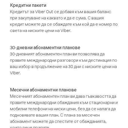
Кредитни пакети
Кредитът за Viber Out се добавя към вашия баланс
при закупуване на каквато и да е сума. С вашия
кредит можете да се обаждате към кой да е номер по
света на ниските цени на Viber.
30-дневни абонаментни планове
30-дневният абонаментен план ви позволява да
правите международни разговори към дестинация по
ваш избор в продължение на 30 дни с ниските цени на
Viber.
Месечни абонаментни планове
Месечният абонаментен план ви дава гъвкавостта да
правите международни обаждания към стационарни и
мобилни телефони на ниски цени, без да се налага да
подновявате вашия план. С плана за месечен
абонамент можете да спестите от обажданията,
които вече правите