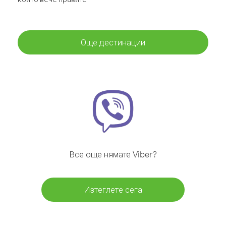
Още дестинации
Все още нямате Viber?
Изтеглете сега