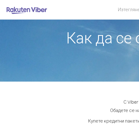
Изтеглян
Как да се
С Vibe
Обадете се на
Купете кредитни пакети