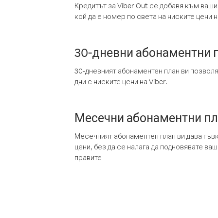
Кредитът за Viber Out се добавя към ваши
кой да е номер по света на ниските цени на
30-дневни абонаментни 
30-дневният абонаментен план ви позвол
дни с ниските цени на Viber.
Месечни абонаментни п
Месечният абонаментен план ви дава гъв
цени, без да се налага да подновявате ва
правите