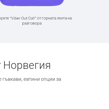
рете “Viber Out Call” от горната лента на
разговора
т Норвегия
е гъвкави, евтини опции за