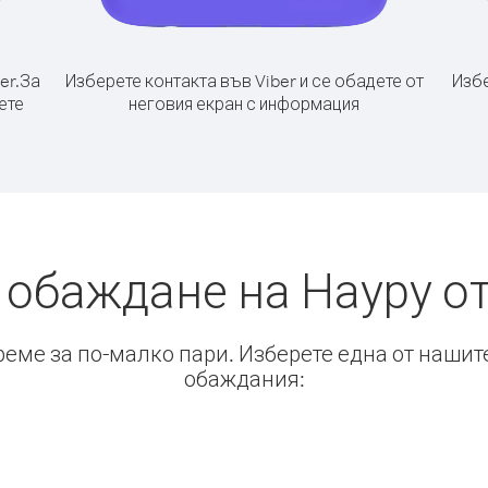
er.
За
Изберете контакта във Viber и се обадете от
Избе
ете
неговия екран с информация
 обаждане на Науру о
време за по-малко пари. Изберете една от нашит
обаждания: