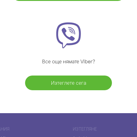
Все още нямате Viber?
Изтеглете сега
АНИЯ
ИЗТЕГЛЯНЕ