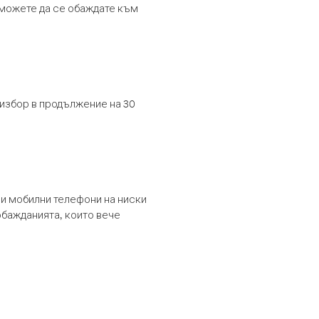
т можете да се обаждате към
 избор в продължение на 30
и мобилни телефони на ниски
обажданията, които вече