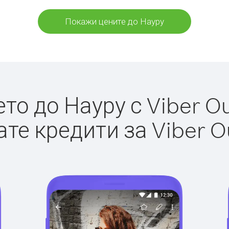
Покажи цените до Науру
о до Науру с Viber Ou
те кредити за Viber O