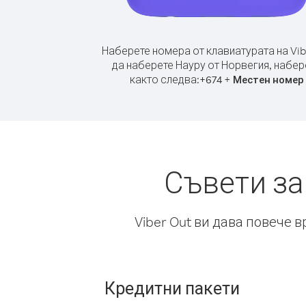
Наберете номера от клавиатурата на Vib
да наберете Науру от Норвегия, набер
както следва:
+
+
674
Местен номер
Съвети за
Viber Out ви дава повече 
Кредитни пакети