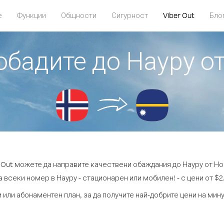
е
Функции
Общности
Сигурност
Viber Out
Бло
 обадите до Науру о
r Out можете да направите качествени обаждания до Науру от Но
 всеки номер в Науру - стационарен или мобилен! - с цени от $2
 или абонаментен план, за да получите най-добрите цени на мин