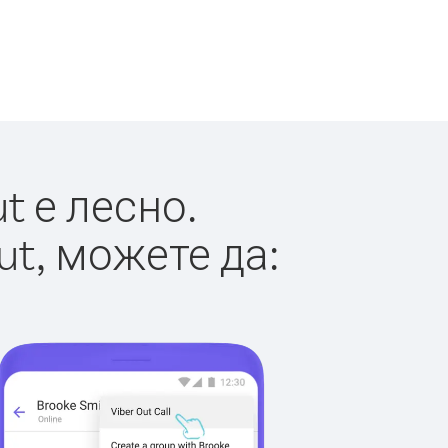
t е лесно.
ut, можете да: