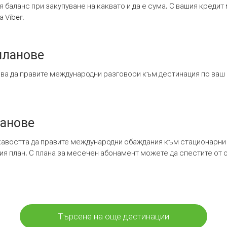
я баланс при закупуване на каквато и да е сума. С вашия креди
 Viber.
планове
ява да правите международни разговори към дестинация по ваш
ланове
кавостта да правите международни обаждания към стационарни 
шия план. С плана за месечен абонамент можете да спестите от 
Търсене на още дестинации