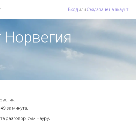
г
Вход
или
Създаване на акаунт
т Норвегия
рвегия.
.49 за минута.
ута разговор към Науру.