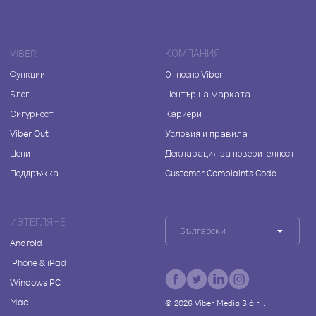
VIBER
КОМПАНИЯ
Функции
Относно Viber
Блог
Център на марката
Сигурност
Кариери
Viber Out
Условия и правила
Цени
Декларация за поверителност
Поддръжка
Customer Complaints Code
ИЗТЕГЛЯНЕ
Български
Android
iPhone & iPad
Windows PC
Mac
©
2026
Viber Media S.à r.l.