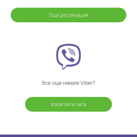
Още дестинации
Все още нямате Viber?
Изтеглете сега