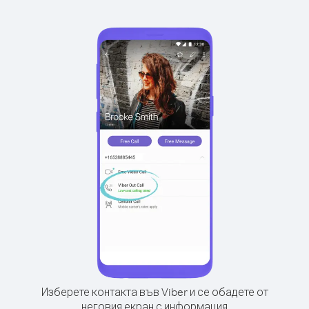
Изберете контакта във Viber и се обадете от
неговия екран с информация