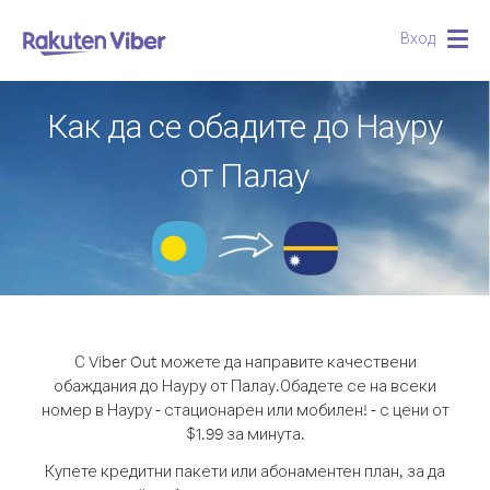
Вход
Togg
navig
Как да се обадите до Науру
от Палау
С Viber Out можете да направите качествени
обаждания до Науру от Палау.
Обадете се на всеки
номер в Науру - стационарен или мобилен! - с цени от
$1.99 за минута.
Купете кредитни пакети или абонаментен план, за да