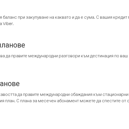
я баланс при закупуване на каквато и да е сума. С вашия креди
 Viber.
планове
ява да правите международни разговори към дестинация по ваш
ланове
кавостта да правите международни обаждания към стационарни 
шия план. С плана за месечен абонамент можете да спестите от 