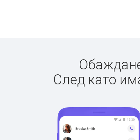
Обажданет
След като има