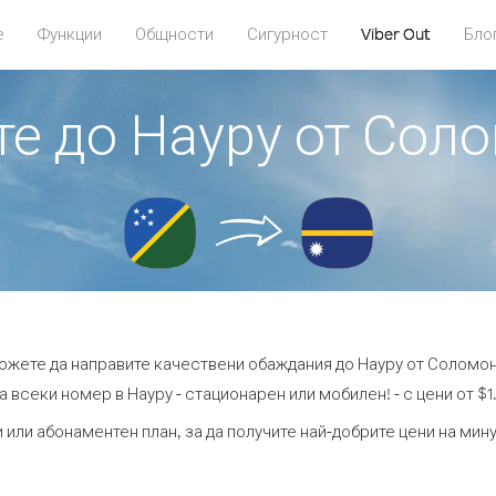
е
Функции
Общности
Сигурност
Viber Out
Бло
ите до Науру от Сол
можете да направите качествени обаждания до Науру от Соломо
а всеки номер в Науру - стационарен или мобилен! - с цени от $1.
 или абонаментен план, за да получите най-добрите цени на мин