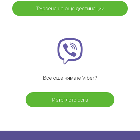
Търсене на още дестинации
Все още нямате Viber?
Изтеглете сега