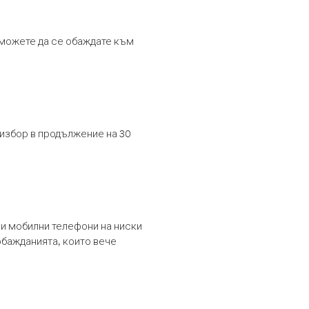
т можете да се обаждате към
 избор в продължение на 30
и мобилни телефони на ниски
обажданията, които вече