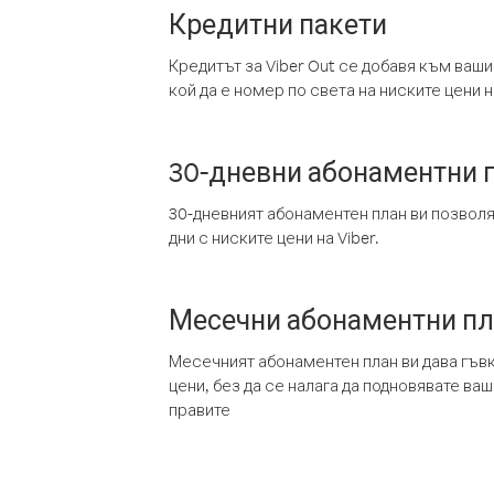
Кредитни пакети
Кредитът за Viber Out се добавя към ваши
кой да е номер по света на ниските цени на
30-дневни абонаментни 
30-дневният абонаментен план ви позвол
дни с ниските цени на Viber.
Месечни абонаментни п
Месечният абонаментен план ви дава гъв
цени, без да се налага да подновявате ва
правите