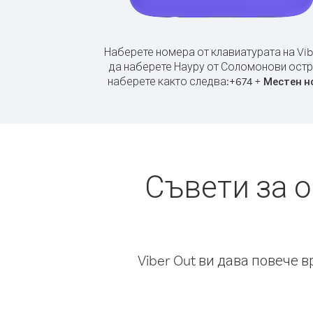
Наберете номера от клавиатурата на Vib
да наберете Науру от Соломонови остр
наберете както следва:
+
+
674
Местен н
Съвети за 
Viber Out ви дава повече 