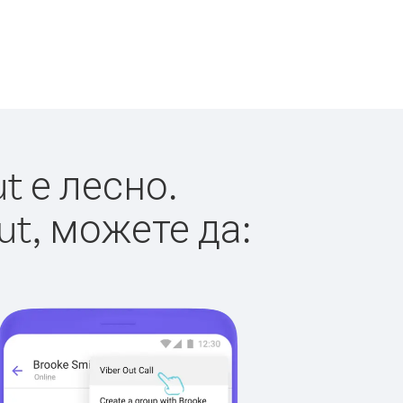
t е лесно.
ut, можете да: