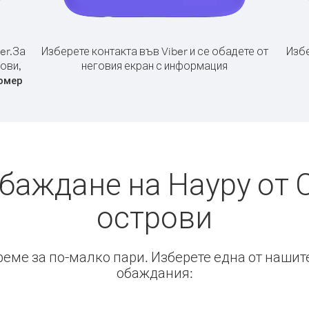
er.
За
Изберете контакта във Viber и се обадете от
Избе
ови,
неговия екран с информация
омер
обаждане на Науру от
острови
време за по-малко пари. Изберете една от нашит
обаждания: