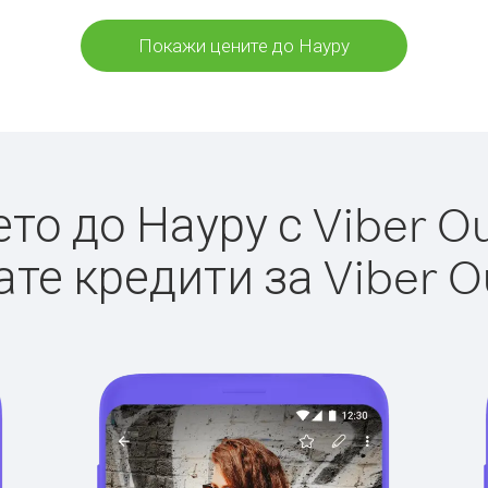
Покажи цените до Науру
о до Науру с Viber Ou
те кредити за Viber O