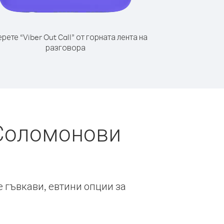
рете “Viber Out Call” от горната лента на
разговора
 Соломонови
е гъвкави, евтини опции за