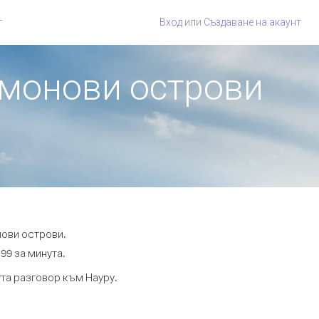
г
Вход
или
Създаване на акаунт
омонови острови
нови острови.
99 за минута.
ута разговор към Науру.