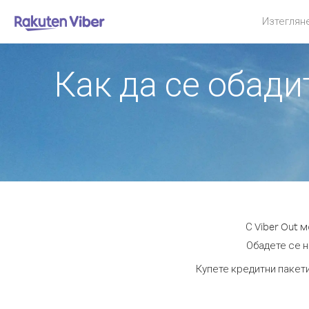
Изтеглян
Как да се обад
С Viber Out 
Обадете се н
Купете кредитни пакети