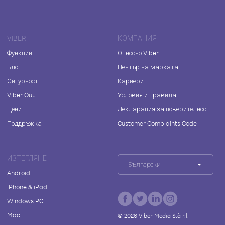
VIBER
КОМПАНИЯ
Функции
Относно Viber
Блог
Център на марката
Сигурност
Кариери
Viber Out
Условия и правила
Цени
Декларация за поверителност
Поддръжка
Customer Complaints Code
ИЗТЕГЛЯНЕ
Български
Android
iPhone & iPad
Windows PC
Mac
©
2026
Viber Media S.à r.l.