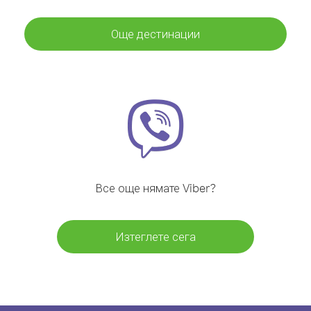
Още дестинации
Все още нямате Viber?
Изтеглете сега