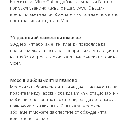
Кредитът за Viber Out се добавя към вашия баланс
при закупуване на каквато и да е сума. С вашия
кредит можете да се обаждате към кой да е номер по
света на ниските цени на Viber.
30-дневни абонаментни планове
30-дневният абонаментен план ви позволява да
правите международни разговори към дестинация по
ваш избор в продължение на 30 дни с ниските цени на
Viber.
Месечни абонаментни планове
Месечният абонаментен план ви дава гъвкавостта да
правите международни обаждания към стационарни и
мобилни телефони на ниски цени, без да се налага да
подновявате вашия план. С плана за месечен
абонамент можете да спестите от обажданията,
които вече правите