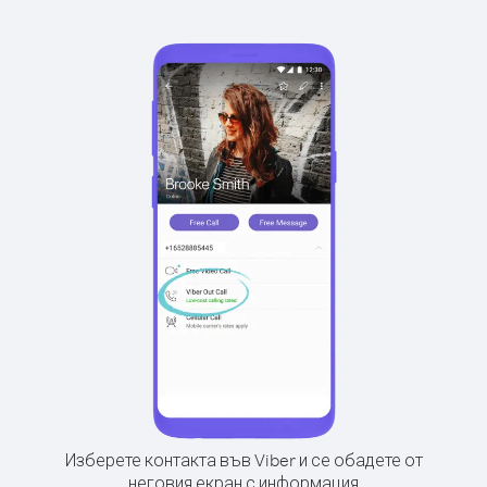
Изберете контакта във Viber и се обадете от
неговия екран с информация