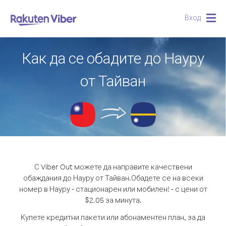
Вход
Togg
navig
Как да се обадите до Науру
от Тайван
С Viber Out можете да направите качествени
обаждания до Науру от Тайван.
Обадете се на всеки
номер в Науру - стационарен или мобилен! - с цени от
$2.05 за минута.
Купете кредитни пакети или абонаментен план, за да