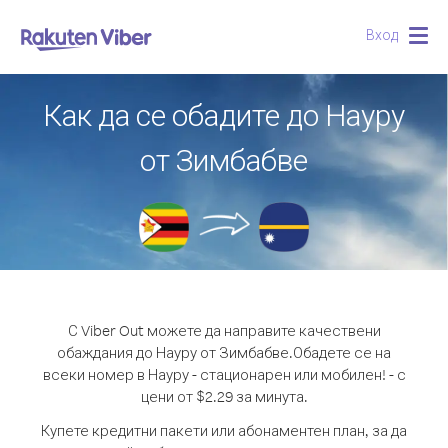
Вход
Togg
navig
Как да се обадите до Науру
от Зимбабве
С Viber Out можете да направите качествени
обаждания до Науру от Зимбабве.
Обадете се на
всеки номер в Науру - стационарен или мобилен! - с
цени от $2.29 за минута.
Купете кредитни пакети или абонаментен план, за да