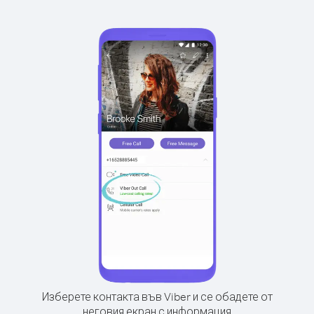
Изберете контакта във Viber и се обадете от
неговия екран с информация