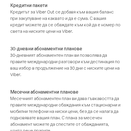
Кредитни пакети
Кредитът за Viber Out се добавя към вашия баланс
при закупуване на каквато и да е сума. С вашия
кредит можете да се обаждате към кой да е номер по
света на ниските цени на Viber.
30-дневни абонаментни планове
30-дневният абонаментен план ви позволява да
правите международни разговори към дестинация по
ваш избор в продължение на 30 дни с ниските цени на
Viber.
Месечни абонаментни планове
Месечният абонаментен план ви дава гъвкавостта да
правите международни обаждания към стационарни и
мобилни телефони на ниски цени, без да се налага да
подновявате вашия план. С плана за месечен
абонамент можете да спестите от обажданията,
които вече правите