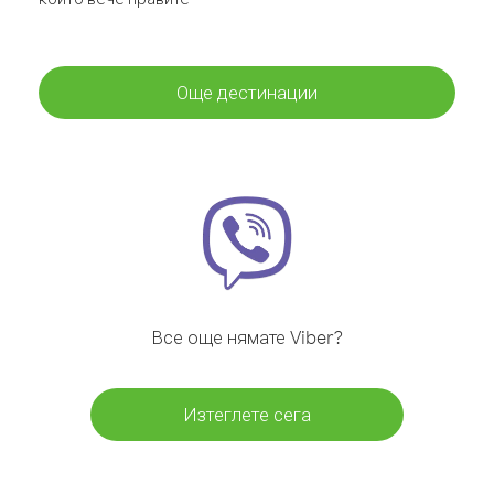
Още дестинации
Все още нямате Viber?
Изтеглете сега